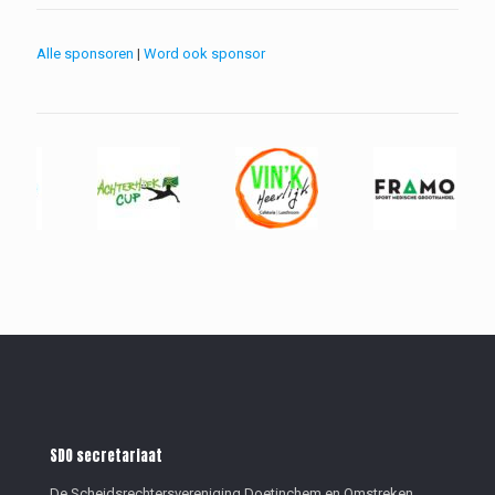
Alle sponsoren
|
Word ook sponsor
SDO secretariaat
De Scheidsrechtersvereniging Doetinchem en Omstreken