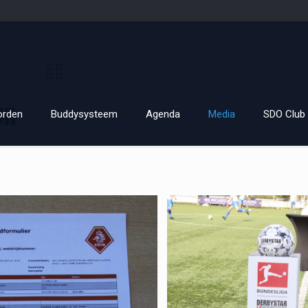
en
orden
Buddysysteem
Agenda
Media
SDO Club 