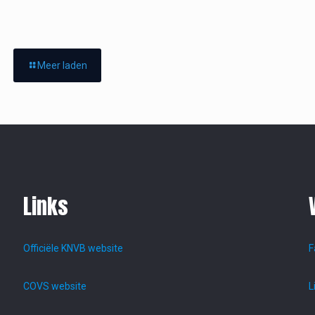
Meer laden
Links
Officiële KNVB website
F
COVS website
L