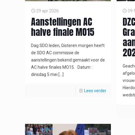
29 apr 2026
09 
Aanstellingen AC
DZC
halve finale MO15
Gra
aan
Dag SDO leden, Gisteren morgen heeft
20
de SDO AC commissie de
aanstellingen bekend gemaakt voor de
Geacht
AC halve finales MO15. Datum :
afgelo
dinsdag 5 mei
[…]
vrouwe
Hierd
Lees verder
wedstr