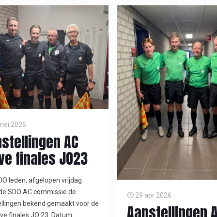
mei 2026
stellingen AC
ve finales JO23
O leden, afgelopen vrijdag
 de SDO AC commissie de
29 apr 2026
llingen bekend gemaakt voor de
Aanstellingen 
ve finales JO 23. Datum :