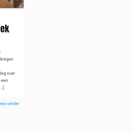
oek
-
 kregen
tleg over
s een
…]
ees verder