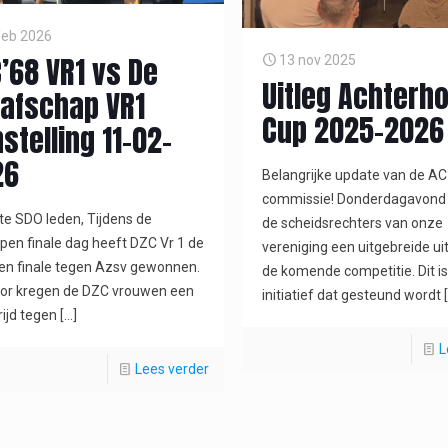
feb 2026
’68 VR1 vs De
13 nov 2025
Uitleg Achterh
afschap VR1
Cup 2025-2026
stelling 11-02-
26
Belangrijke update van de AC
commissie! Donderdagavond
e SDO leden, Tijdens de
de scheidsrechters van onze
pen finale dag heeft DZC Vr 1 de
vereniging een uitgebreide ui
n finale tegen Azsv gewonnen.
de komende competitie. Dit i
oor kregen de DZC vrouwen een
initiatief dat gesteund wordt
[
ijd tegen
[…]
L
Lees verder