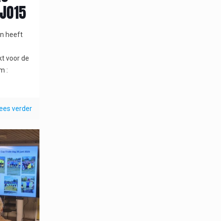
 JO15
n heeft
t voor de
m :
ees verder