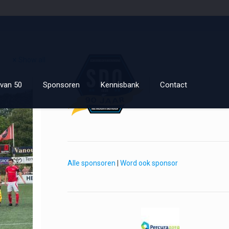
Show all
van 50
Sponsoren
Kennisbank
Contact
Alle sponsoren
|
Word ook sponsor