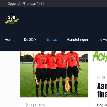
Opgericht 9 januari 1936
Filter by
Categories
Tags
Authors
Home
De SDO
Nieuws
Aanstellingen
Lid w
18 
Aan
fin
Dag SD
14 jul 2026