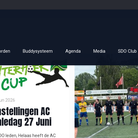
orden
Buddysysteem
Agenda
Media
SDO Club 
jun 2026
stellingen AC
aledag 27 Juni
O leden, Helaas heeft de AC