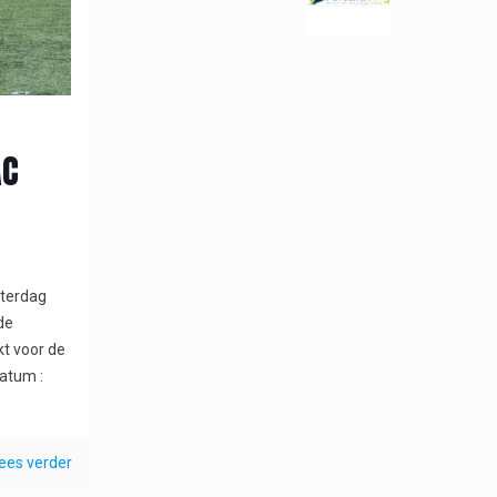
AC
aterdag
de
t voor de
atum :
ees verder