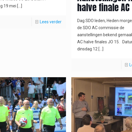
halve finale AC
g 19 mei
[…]
Dag SDO leden, Heden morge
Lees verder
de SDO AC commissie de
aanstellingen bekend gemaak
AC halve finales JO 15. Datu
dinsdag 12
[…]
L