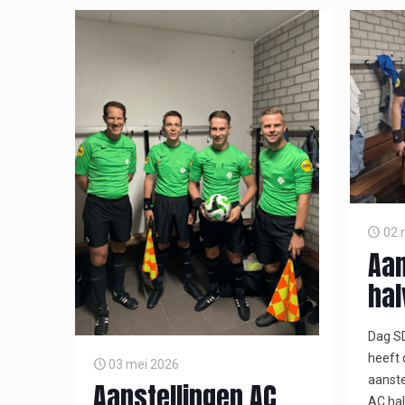
02 
Aan
hal
Dag SD
heeft
03 mei 2026
aanste
Aanstellingen AC
AC hal