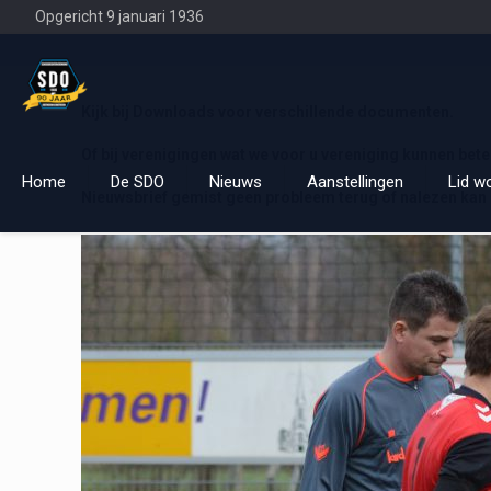
Opgericht 9 januari 1936
Kijk bij Downloads voor verschillende documenten.
Of bij verenigingen wat we voor u vereniging kunnen bet
Home
De SDO
Nieuws
Aanstellingen
Lid w
Nieuwsbrief gemist geen probleem terug of nalezen kan 