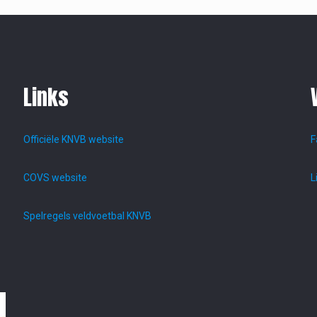
Links
Officiële KNVB website
F
COVS website
L
Spelregels veldvoetbal KNVB