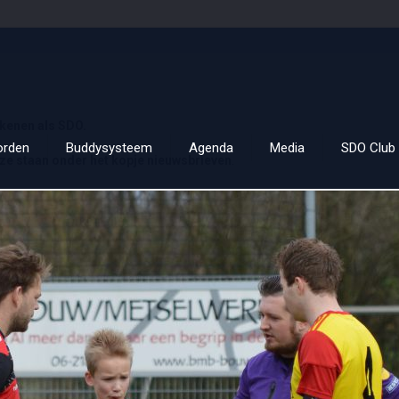
ekenen als SDO.
orden
Buddysysteem
Agenda
Media
SDO Club 
ze staan onder het kopje nieuwsbrieven
.