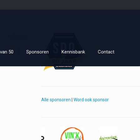
Show all
van 50
Sponsoren
Kennisbank
Contact
Alle sponsoren
|
Word ook sponsor