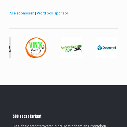
Alle sponsoren
|
Word ook sponsor
SDO secretariaat
De Scheidsrechtersvereniging Doetinchem en Omstreken