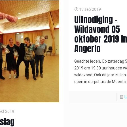
13 sep 2019
Uitnodiging –
Wildavond 05
oktober 2019 i
Angerlo
Geachte leden, Op zaterdag 
2019 om 19.30 uur houden w
wildavond. Ook dit jaar zullen
doen in dorpshuis de Meent i
L
okt 2019
slag