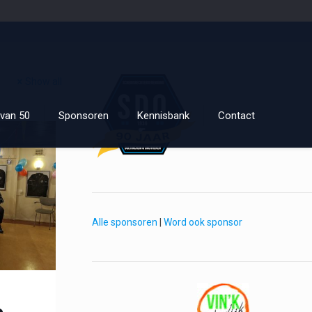
Show all
van 50
Sponsoren
Kennisbank
Contact
Alle sponsoren
|
Word ook sponsor