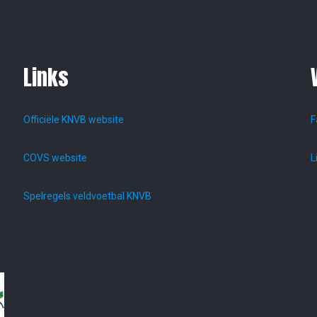
Links
Officiële KNVB website
F
COVS website
L
Spelregels veldvoetbal KNVB