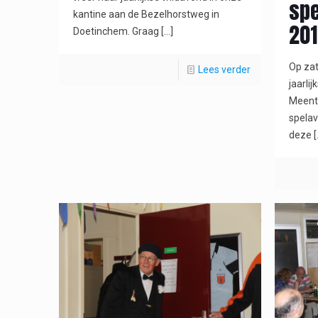
spe
kantine aan de Bezelhorstweg in
201
Doetinchem. Graag
[…]
Op zat
Lees verder
jaarli
Meent 
spela
deze
[