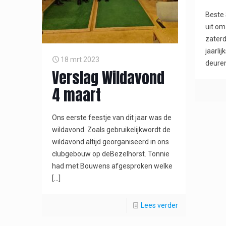
Beste 
uit o
zater
jaarli
18 mrt 2023
deure
Verslag Wildavond
4 maart
Ons eerste feestje van dit jaar was de
wildavond. Zoals gebruikelijkwordt de
wildavond altijd georganiseerd in ons
clubgebouw op deBezelhorst. Tonnie
had met Bouwens afgesproken welke
[…]
Lees verder