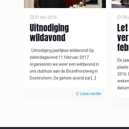
31 dec 2016
08 
Uitnodiging
Let
wildavond
ver
feb
Uitnodiging jaarlijkse wildavond Op
zaterdagavond 11 februari 2017
De jaar
organiseren we weer een wildavond in
plaats
ons clubhuis aan de Bezelhorstweg in
2016. 
Doetinchem. De gehele avond zal
[…]
weken
datum 
Lees verder