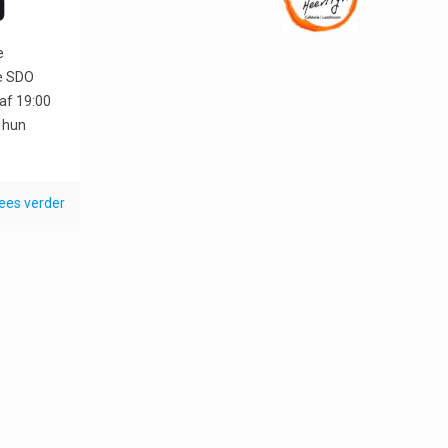
0
e
e SDO
af 19:00
 hun
ees verder