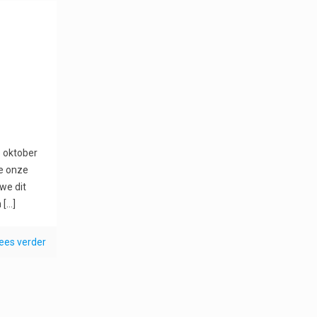
n
5 oktober
e onze
 we dit
n
[…]
ees verder