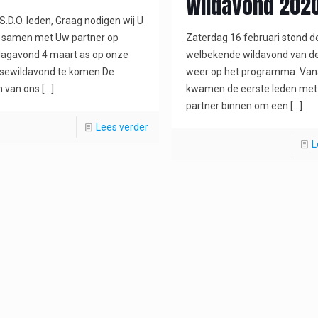
Wildavond 202
S.D.O. leden, Graag nodigen wij U
Zaterdag 16 februari stond d
m samen met Uw partner op
welbekende wildavond van d
dagavond 4 maart as op onze
weer op het programma. Van
jksewildavond te komen.De
kwamen de eerste leden met
n van ons
[…]
partner binnen om een
[…]
Lees verder
L