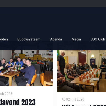
orden
Buddysysteem
Agenda
Media
SDO Club 
feb 2023
davond 2023
02 mrt 2020