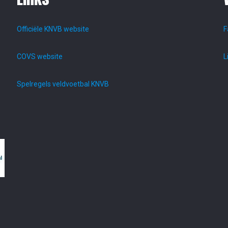
Officiële KNVB website
F
COVS website
L
Spelregels veldvoetbal KNVB