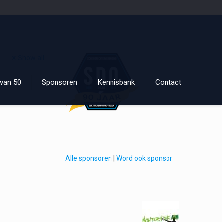
Show all
van 50
Sponsoren
Kennisbank
Contact
Alle sponsoren
|
Word ook sponsor