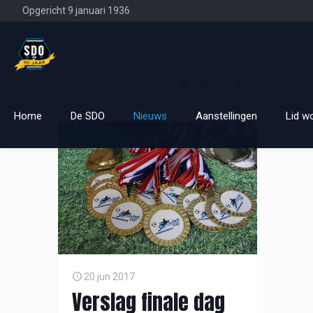
Opgericht 9 januari 1936
Filter by
Categories
Tags
Authors
Home
De SDO
Nieuws
Aanstellingen
Lid w
20 jun 2017
Verslag finale dag