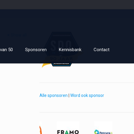
Show all
van 50
Sponsoren
Kennisbank
Contact
Alle sponsoren
|
Word ook sponsor