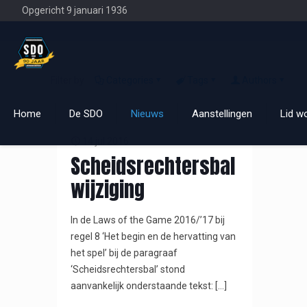
Opgericht 9 januari 1936
Filter by
Categories
Tags
Authors
Home
De SDO
Nieuws
Aanstellingen
Lid w
14 jul 2016
Scheidsrechtersbal
wijziging
In de Laws of the Game 2016/’17 bij
regel 8 ‘Het begin en de hervatting van
het spel’ bij de paragraaf
‘Scheidsrechtersbal’ stond
aanvankelijk onderstaande tekst:
[…]