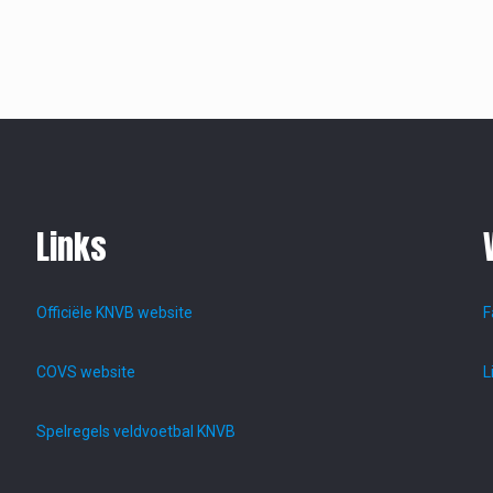
Links
Officiële KNVB website
F
COVS website
L
Spelregels veldvoetbal KNVB