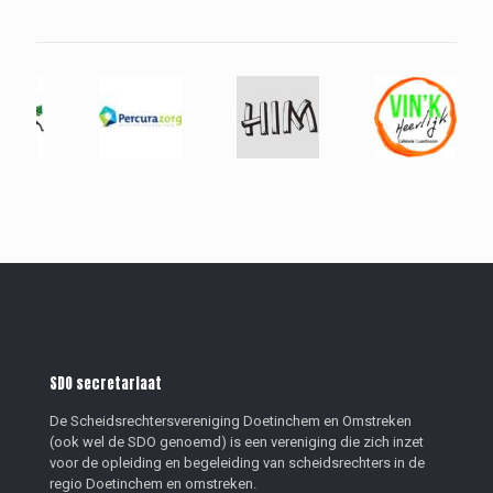
SDO secretariaat
De Scheidsrechtersvereniging Doetinchem en Omstreken
(ook wel de SDO genoemd) is een vereniging die zich inzet
voor de opleiding en begeleiding van scheidsrechters in de
regio Doetinchem en omstreken.