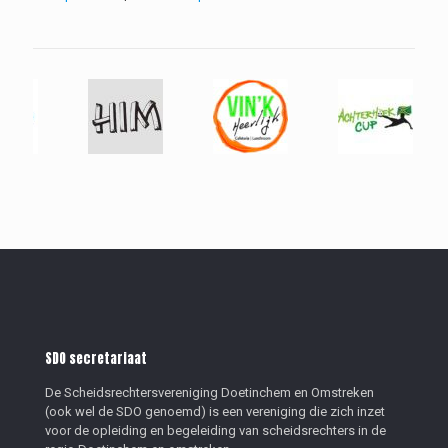
SDO secretariaat
De Scheidsrechtersvereniging Doetinchem en Omstreken
(ook wel de SDO genoemd) is een vereniging die zich inzet
voor de opleiding en begeleiding van scheidsrechters in de