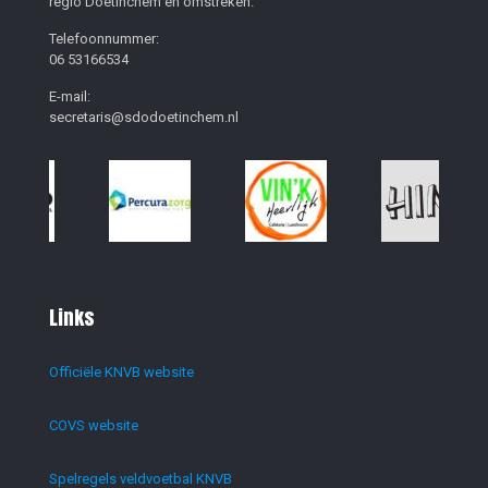
regio Doetinchem en omstreken.
Telefoonnummer:
06 53166534
E-mail:
secretaris@sdodoetinchem.nl
Links
Officiële KNVB website
COVS website
Spelregels veldvoetbal KNVB