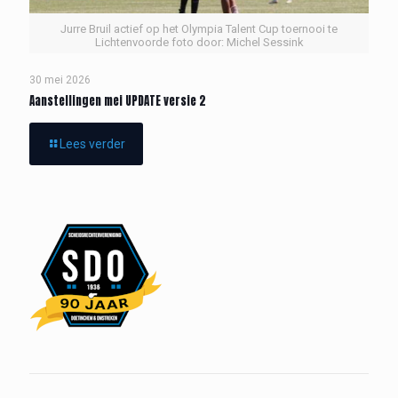
Jurre Bruil actief op het Olympia Talent Cup toernooi te
Lichtenvoorde foto door: Michel Sessink
30 mei 2026
Aanstellingen mei UPDATE versie 2
Lees verder