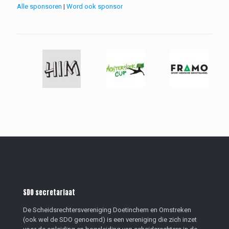
Alle sponsoren
|
Word ook sponsor
SDO secretariaat
De Scheidsrechtersvereniging Doetinchem en Omstreken
(ook wel de SDO genoemd) is een vereniging die zich inzet