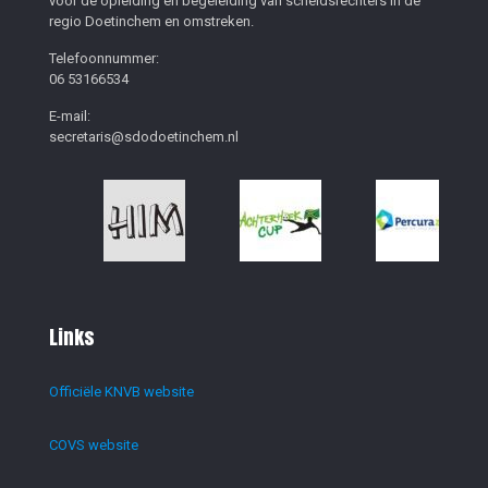
voor de opleiding en begeleiding van scheidsrechters in de
regio Doetinchem en omstreken.
Telefoonnummer:
06 53166534
E-mail:
secretaris@sdodoetinchem.nl
Links
Officiële KNVB website
COVS website