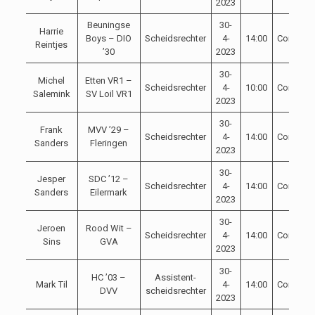
2023
Beuningse
30-
Harrie
Boys – DIO
Scheidsrechter
4-
14:00
Competit
Reintjes
’30
2023
30-
Michel
Etten VR1 –
Scheidsrechter
4-
10:00
Competit
Salemink
SV Loil VR1
2023
30-
Frank
MVV ’29 –
Scheidsrechter
4-
14:00
Competit
Sanders
Fleringen
2023
30-
Jesper
SDC ’12 –
Scheidsrechter
4-
14:00
Competit
Sanders
Eilermark
2023
30-
Jeroen
Rood Wit –
Scheidsrechter
4-
14:00
Competit
Sins
GVA
2023
30-
HC ’03 –
Assistent-
Mark Til
4-
14:00
Competit
DVV
scheidsrechter
2023