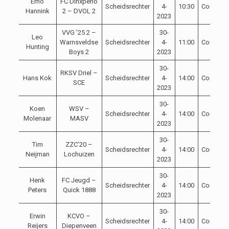
Erno
FC Dinxperlo
Scheidsrechter
4-
10:30
Competit
Hannink
2 – DVOL 2
2023
VVG ’25 2 –
30-
Leo
Warnsveldse
Scheidsrechter
4-
11:00
Competit
Hunting
Boys 2
2023
30-
RKSV Driel –
Hans Kok
Scheidsrechter
4-
14:00
Competit
SCE
2023
30-
Koen
WSV –
Scheidsrechter
4-
14:00
Competit
Molenaar
MASV
2023
30-
Tim
ZZC’20 –
Scheidsrechter
4-
14:00
Competit
Neijman
Lochuizen
2023
30-
Henk
FC Jeugd –
Scheidsrechter
4-
14:00
Competit
Peters
Quick 1888
2023
30-
Erwin
KCVO –
Scheidsrechter
4-
14:00
Competit
Reijers
Diepenveen