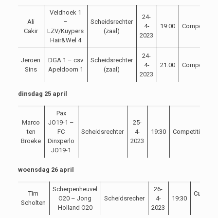
Veldhoek 1
24-
Ali
–
Scheidsrechter
4-
19:00
Competitie
Cakir
LZV/Kuypers
(zaal)
2023
Hair&Wel 4
24-
Jeroen
DGA 1 – csv
Scheidsrechter
4-
21:00
Competitie
Sins
Apeldoorn 1
(zaal)
2023
dinsdag 25 april
Pax
Marco
JO19-1 –
25-
ten
FC
Scheidsrechter
4-
19:30
Competitie
Broeke
Dinxperlo
2023
JO19-1
woensdag 26 april
Scherpenheuvel
26-
Tim
Curacao
O20 – Jong
Scheidsrecher
4-
19:30
Scholten
Cup
Holland O20
2023