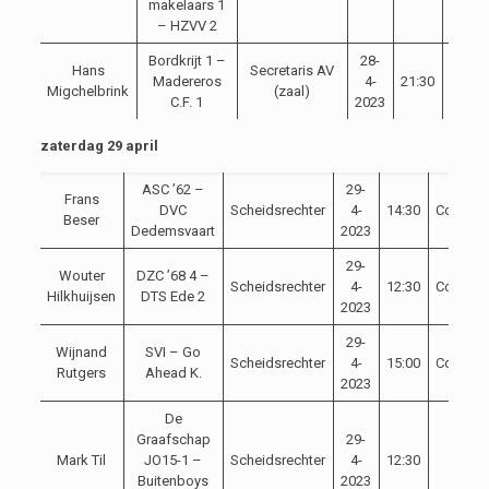
makelaars 1
– HZVV 2
Bordkrijt 1 –
28-
Hans
Secretaris AV
Madereros
4-
21:30
Compe
Migchelbrink
(zaal)
C.F. 1
2023
zaterdag 29 april
ASC ’62 –
29-
Frans
DVC
Scheidsrechter
4-
14:30
Competi
Beser
Dedemsvaart
2023
29-
Wouter
DZC ’68 4 –
Scheidsrechter
4-
12:30
Competi
Hilkhuijsen
DTS Ede 2
2023
29-
Wijnand
SVI – Go
Scheidsrechter
4-
15:00
Competi
Rutgers
Ahead K.
2023
De
Graafschap
29-
Mark Til
JO15-1 –
Scheidsrechter
4-
12:30
Oefe
Buitenboys
2023