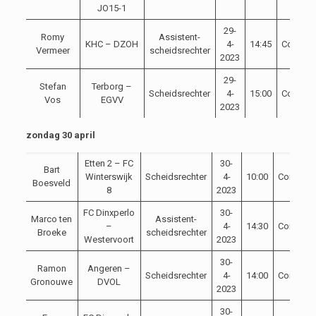
JO15-1
29-
Romy
Assistent-
KHC – DZOH
4-
14:45
Competi
Vermeer
scheidsrechter
2023
29-
Stefan
Terborg –
Scheidsrechter
4-
15:00
Competi
Vos
EGVV
2023
zondag 30 april
Etten 2 – FC
30-
Bart
Winterswijk
Scheidsrechter
4-
10:00
Competit
Boesveld
8
2023
FC Dinxperlo
30-
Marco ten
Assistent-
–
4-
14:30
Competit
Broeke
scheidsrechter
Westervoort
2023
30-
Ramon
Angeren –
Scheidsrechter
4-
14:00
Competit
Gronouwe
DVOL
2023
30-