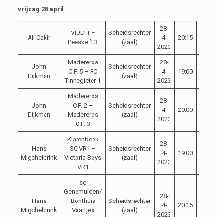
vrijdag 28 april
28-
VIOD 1 –
Scheidsrechter
Ali Cakir
4-
20:15
Compe
Peeske ’t 3
(zaal)
2023
Madereros
28-
John
Scheidsrechter
C.F. 5 – FC
4-
19:00
Compe
Dijkman
(zaal)
Tinnegieter 1
2023
Madereros
28-
John
C.F. 2 –
Scheidsrechter
4-
20:00
Compe
Dijkman
Madereros
(zaal)
2023
C.F. 3
Klarenbeek
28-
Hans
SC VR1 –
Scheidsrechter
4-
19:00
Compe
Migchelbrink
Victoria Boys
(zaal)
2023
VR1
sc
Genemuiden/
28-
Hans
Bonthuis
Scheidsrechter
4-
20:15
Compe
Migchelbrink
Vaartjes
(zaal)
2023