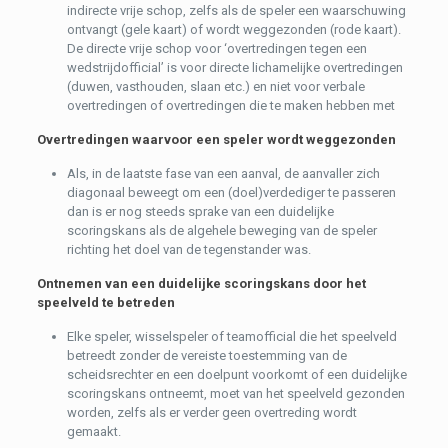
indirecte vrije schop, zelfs als de speler een waarschuwing
ontvangt (gele kaart) of wordt weggezonden (rode kaart).
De directe vrije schop voor ‘overtredingen tegen een
wedstrijdofficial’ is voor directe lichamelijke overtredingen
(duwen, vasthouden, slaan etc.) en niet voor verbale
overtredingen of overtredingen die te maken hebben met
Overtredingen waarvoor een speler wordt weggezonden
Als, in de laatste fase van een aanval, de aanvaller zich
diagonaal beweegt om een (doel)verdediger te passeren
dan is er nog steeds sprake van een duidelijke
scoringskans als de algehele beweging van de speler
richting het doel van de tegenstander was.
Ontnemen van een duidelijke scoringskans door het
speelveld te betreden
Elke speler, wisselspeler of teamofficial die het speelveld
betreedt zonder de vereiste toestemming van de
scheidsrechter en een doelpunt voorkomt of een duidelijke
scoringskans ontneemt, moet van het speelveld gezonden
worden, zelfs als er verder geen overtreding wordt
gemaakt.