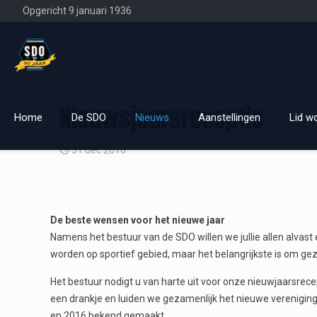
Opgericht 9 januari 1936
Nieuwsjaarsreceptie
Home
De SDO
Nieuws
Aanstellingen
Lid w
31 dec 2016
De beste wensen voor het nieuwe jaar
Namens het bestuur van de SDO willen we jullie allen alvas
worden op sportief gebied, maar het belangrijkste is om gezo
Het bestuur nodigt u van harte uit voor onze nieuwjaarsre
een drankje en luiden we gezamenlijk het nieuwe verenigings
en 2016 bekend gemaakt.