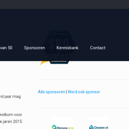
van 50
Sponsoren
Kennisbank
Contact
Alle sponsoren
|
Word ook sponsor
vol jaar mag
 welkom voor
de jaren 2015