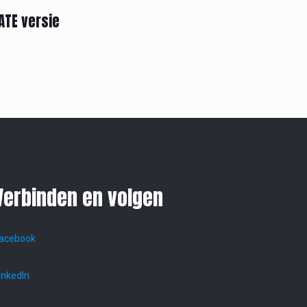
ATE versie
Verbinden en volgen
acebook
inkedIn