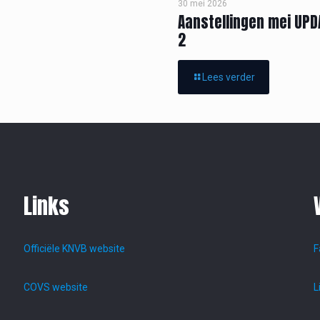
30 mei 2026
Aanstellingen mei UPD
2
Lees verder
Links
Officiële KNVB website
F
COVS website
L