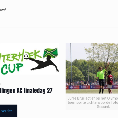
ouw!
6
llingen AC finaledag 27
Jurre Bruil actief op het Olym
toernooi te Lichtenvoorde foto
Sessink
 verder