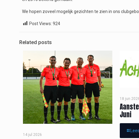
We hopen zoveel mogelijk gezichten te zien in ons clubgeb
Post Views:
924
Related posts
18 jun 202
Aanste
Juni
Lees
14 jul 2026