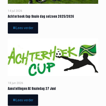
14 jul 2026
Achterhoek Cup finale dag seizoen 2025/2026
Lees verder
18 jun 2026
Aanstellingen AC finaledag 27 Juni
Lees verder