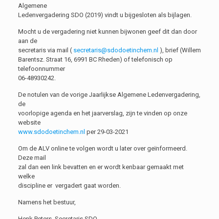
Algemene
Ledenvergadering SDO (2019) vindt u bijgesloten als bijlagen.
Mocht u de vergadering niet kunnen bijwonen geef dit dan door
aan de
secretaris via mail (
secretaris@sdodoetinchem.nl
), brief (Willem
Barentsz. Straat 16, 6991 BC Rheden) of telefonisch op
telefoonnummer
06-48930242.
De notulen van de vorige Jaarlijkse Algemene Ledenvergadering,
de
voorlopige agenda en het jaarverslag, zijn te vinden op onze
website
www.sdodoetinchem.nl
per 29-03-2021
Om de ALV online te volgen wordt u later over geïnformeerd.
Deze mail
zal dan een link bevatten en er wordt kenbaar gemaakt met
welke
discipline er vergadert gaat worden.
Namens het bestuur,
Henk Peters, Secretaris SDO.