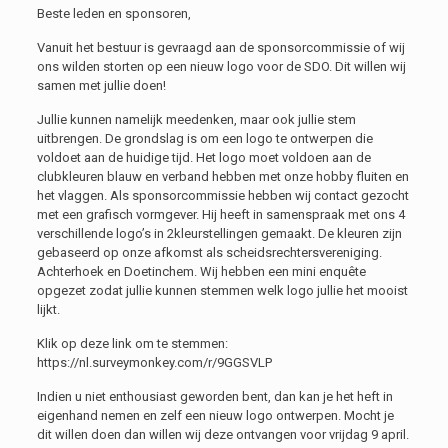
Beste leden en sponsoren,
Vanuit het bestuur is gevraagd aan de sponsorcommissie of wij
ons wilden storten op een nieuw logo voor de SDO. Dit willen wij
samen met jullie doen!
Jullie kunnen namelijk meedenken, maar ook jullie stem
uitbrengen. De grondslag is om een logo te ontwerpen die
voldoet aan de huidige tijd. Het logo moet voldoen aan de
clubkleuren blauw en verband hebben met onze hobby fluiten en
het vlaggen. Als sponsorcommissie hebben wij contact gezocht
met een grafisch vormgever. Hij heeft in samenspraak met ons 4
verschillende logo’s in 2kleurstellingen gemaakt. De kleuren zijn
gebaseerd op onze afkomst als scheidsrechtersvereniging.
Achterhoek en Doetinchem. Wij hebben een mini enquête
opgezet zodat jullie kunnen stemmen welk logo jullie het mooist
lijkt.
Klik op deze link om te stemmen:
https://nl.surveymonkey.com/r/9GGSVLP
Indien u niet enthousiast geworden bent, dan kan je het heft in
eigenhand nemen en zelf een nieuw logo ontwerpen. Mocht je
dit willen doen dan willen wij deze ontvangen voor vrijdag 9 april.