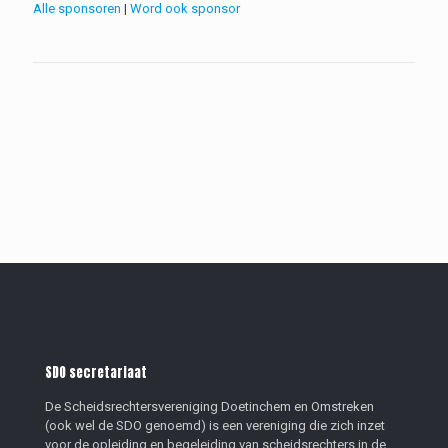
Alle sponsoren
|
Word ook sponsor
SDO secretariaat
De Scheidsrechtersvereniging Doetinchem en Omstreken
(ook wel de SDO genoemd) is een vereniging die zich inzet
voor de opleiding en begeleiding van scheidsrechters in de