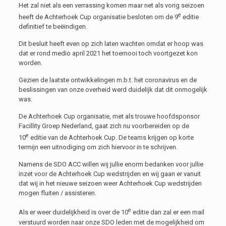
Het zal niet als een verrassing komen maar net als vorig seizoen
e
heeft de Achterhoek Cup organisatie besloten om de 9
editie
definitief te beëindigen.
Dit besluit heeft even op zich laten wachten omdat er hoop was
dat er rond medio april 2021 het toernooi toch voortgezet kon
worden.
Gezien de laatste ontwikkelingen m.b.t. het coronavirus en de
beslissingen van onze overheid werd duidelijk dat dit onmogelijk
was.
De Achterhoek Cup organisatie, met als trouwe hoofdsponsor
Facillity Groep Nederland, gaat zich nu voorbereiden op de
e
10
editie van de Achterhoek Cup. De teams krijgen op korte
termijn een uitnodiging om zich hiervoor in te schrijven.
Namens de SDO ACC willen wij jullie enorm bedanken voor jullie
inzet voor de Achterhoek Cup wedstrijden en wij gaan er vanuit
dat wij in het nieuwe seizoen weer Achterhoek Cup wedstrijden
mogen fluiten / assisteren.
e
Als er weer duidelijkheid is over de 10
editie dan zal er een mail
verstuurd worden naar onze SDO leden met de mogelijkheid om