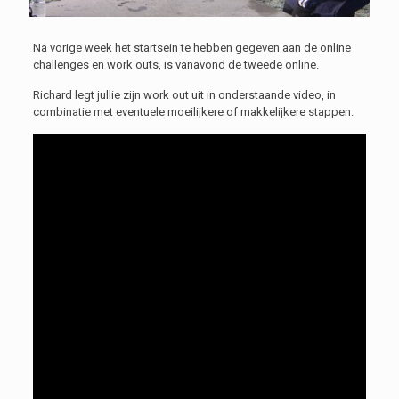
Na vorige week het startsein te hebben gegeven aan de online
challenges en work outs, is vanavond de tweede online.
Richard legt jullie zijn work out uit in onderstaande video, in
combinatie met eventuele moeilijkere of makkelijkere stappen.