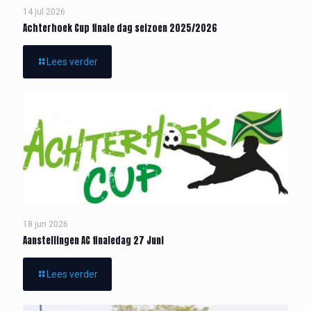
14 jul 2026
Achterhoek Cup finale dag seizoen 2025/2026
Lees verder
18 jun 2026
Aanstellingen AC finaledag 27 Juni
Lees verder