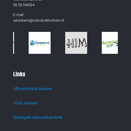
06 53166534
E-mail:
secretaris@sdodoetinchem.nl
Links
Officiële KNVB website
COVS website
Spelregels veldvoetbal KNVB