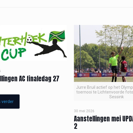
6
llingen AC finaledag 27
Jurre Bruil actief op het Olym
toernooi te Lichtenvoorde foto
Sessink
 verder
30 mei 2026
Aanstellingen mei UPD
2