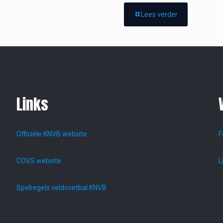
Lees verder
Links
Officiële KNVB website
F
COVS website
L
Spelregels veldvoetbal KNVB