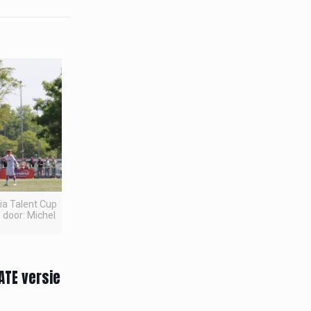
pia Talent Cup
 door: Michel
ATE versie