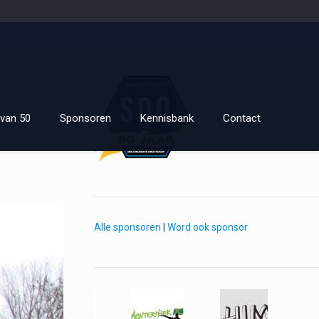
van 50
Sponsoren
Kennisbank
Contact
Alle sponsoren
|
Word ook sponsor