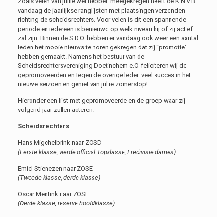
Zoals velen van jullie wel hebben meegekregen heeft de K.N.V.B
vandaag de jaarlijkse ranglijsten met plaatsingen verzonden
richting de scheidsrechters. Voor velen is dit een spannende
periode en iedereen is benieuwd op welk niveau hij of zij actief
zal zijn. Binnen de S.D.O. hebben er vandaag ook weer een aantal
leden het mooie nieuws te horen gekregen dat zij “promotie”
hebben gemaakt. Namens het bestuur van de
Scheidsrechtersvereniging Doetinchem e.O. feliciteren wij de
gepromoveerden en tegen de overige leden veel succes in het
nieuwe seizoen en geniet van jullie zomerstop!
Hieronder een lijst met gepromoveerde en de groep waar zij
volgend jaar zullen acteren.
Scheidsrechters
Hans Migchelbrink naar ZOSD
(Eerste klasse, vierde official Topklasse, Eredivisie dames)
Emiel Stienezen naar ZOSE
(Tweede klasse, derde klasse)
Oscar Mentink naar ZOSF
(Derde klasse, reserve hoofdklasse)