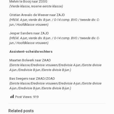
Melvin te Booij naar ZOSG
(Vierde klasse, reserve eerste klasse)
Cristian Arevalo de Weever naar ZAJD
(Hfd.kl. A-jun, vierde div. B-jun. / O-14 comp. BVO / tweede div. C-
jun./ Hoofdklasse vrouwen)
Jesper Sanders naar ZAJD
(Hfd.kl. A-jun, vierde div. B-jun. / O-14 comp. BVO / tweede div. C-
jun./ Hoofdklasse vrouwen)
Assistent-scheidsrechters
Maarten Bolwerk naar ZAAD
(Eerste klasse/Eredivisie vrouwen/Eredivisie A-jun./Eerste divisie
A-jun./Eredivisie B-jun./Eerste divisie B-jun.)
Bas Seegers naar ZAAD/ZOAD
(Eerste klasse/Eredivisie vrouwen/Eredivisie A-jun./Eerste divisie
A-jun./Eredivisie B-jun./Eerste divisie B-jun.)
Post Views:
919
Related posts