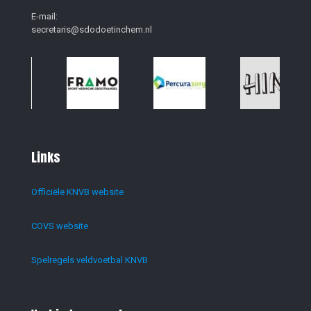
E-mail:
secretaris@sdodoetinchem.nl
Links
Officiële KNVB website
COVS website
Spelregels veldvoetbal KNVB