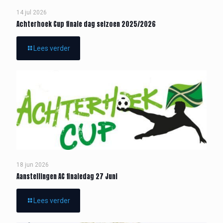
14 jul 2026
Achterhoek Cup finale dag seizoen 2025/2026
Lees verder
18 jun 2026
Aanstellingen AC finaledag 27 Juni
Lees verder