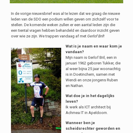
In de vorige nieuwsbrief was al te lezen dat we graag de nieuwe
leden van de SDO een podium willen geven om zichzelf voor te
stellen. De komende weken zullen er een aantal leden zijn die
een tiental vragen hebben behandeld en daardoor inzicht geven
over wie ze zijn. We trappen vandaag af met
Gerlof Bril
!
Wat is je naam en waar kom je
vandaan?
Mijn naam is Gerlof Bril, een in
januari 1962 geboren Tukker, die
al weer bijna 25 jaar woonachtig
is in Doetinchem, samen met
Wendi en onze jongens Ruben
en Nathan.
Wat doe je in het dagelijks
leven?
Ik werk als ICT architect bij
Achmea IT in Apeldoorn.
Wanneer ben je
scheidsrechter geworden en