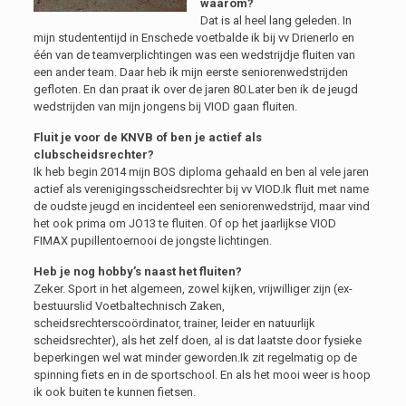
waarom?
Dat is al heel lang geleden. In
mijn studententijd in Enschede voetbalde ik bij vv Drienerlo en
één van de teamverplichtingen was een wedstrijdje fluiten van
een ander team. Daar heb ik mijn eerste seniorenwedstrijden
gefloten. En dan praat ik over de jaren 80.Later ben ik de jeugd
wedstrijden van mijn jongens bij VIOD gaan fluiten.
Fluit je voor de KNVB of ben je actief als
clubscheidsrechter?
Ik heb begin 2014 mijn BOS diploma gehaald en ben al vele jaren
actief als verenigingsscheidsrechter bij vv VIOD.Ik fluit met name
de oudste jeugd en incidenteel een seniorenwedstrijd, maar vind
het ook prima om JO13 te fluiten. Of op het jaarlijkse VIOD
FIMAX pupillentoernooi de jongste lichtingen.
Heb je nog hobby’s naast het fluiten?
Zeker. Sport in het algemeen, zowel kijken, vrijwilliger zijn (ex-
bestuurslid Voetbaltechnisch Zaken,
scheidsrechterscoördinator, trainer, leider en natuurlijk
scheidsrechter), als het zelf doen, al is dat laatste door fysieke
beperkingen wel wat minder geworden.Ik zit regelmatig op de
spinning fiets en in de sportschool. En als het mooi weer is hoop
ik ook buiten te kunnen fietsen.