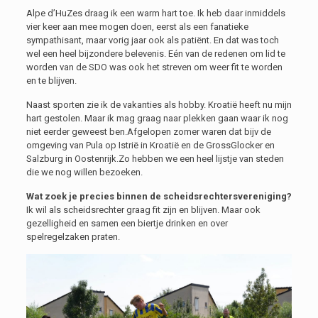
Alpe d’HuZes draag ik een warm hart toe. Ik heb daar inmiddels
vier keer aan mee mogen doen, eerst als een fanatieke
sympathisant, maar vorig jaar ook als patiënt. En dat was toch
wel een heel bijzondere belevenis. Eén van de redenen om lid te
worden van de SDO was ook het streven om weer fit te worden
en te blijven.
Naast sporten zie ik de vakanties als hobby. Kroatië heeft nu mijn
hart gestolen. Maar ik mag graag naar plekken gaan waar ik nog
niet eerder geweest ben.Afgelopen zomer waren dat bijv de
omgeving van Pula op Istrië in Kroatië en de GrossGlocker en
Salzburg in Oostenrijk.Zo hebben we een heel lijstje van steden
die we nog willen bezoeken.
Wat zoek je precies binnen de scheidsrechtersvereniging?
Ik wil als scheidsrechter graag fit zijn en blijven. Maar ook
gezelligheid en samen een biertje drinken en over
spelregelzaken praten.