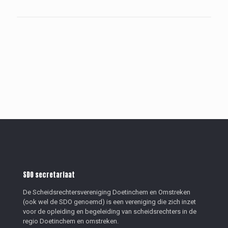
SDO secretariaat
De Scheidsrechtersvereniging Doetinchem en Omstreken
(ook wel de SDO genoemd) is een vereniging die zich inzet
voor de opleiding en begeleiding van scheidsrechters in de
regio Doetinchem en omstreken.