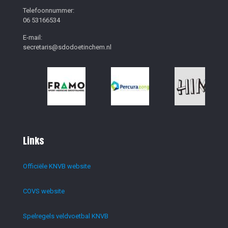
Telefoonnummer:
06 53166534
E-mail:
secretaris@sdodoetinchem.nl
Links
Officiële KNVB website
COVS website
Spelregels veldvoetbal KNVB