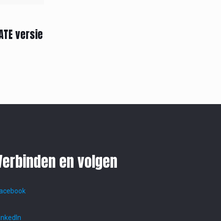
ATE versie
Verbinden en volgen
acebook
inkedIn