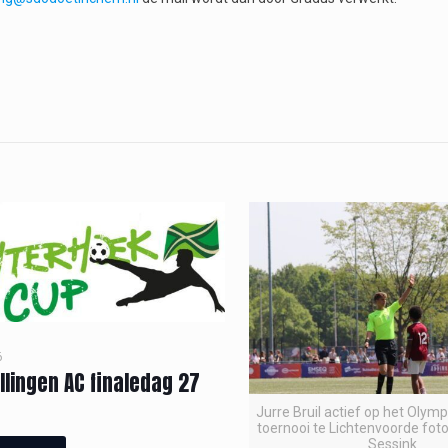
6
llingen AC finaledag 27
Jurre Bruil actief op het Olym
toernooi te Lichtenvoorde foto
Sessink