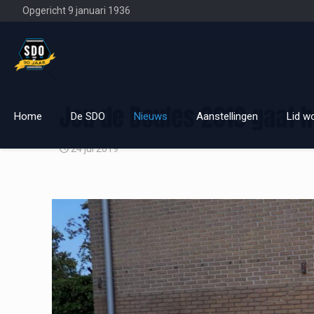
Opgericht 9 januari 1936
Jeu de Boules 2019 gaat h
Home
De SDO
Nieuws
Aanstellingen
Lid w
24 jul 2019