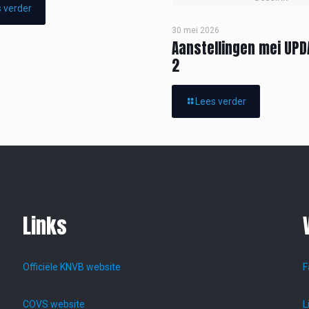
 verder
30 mei 2026
Aanstellingen mei UPD
2
Lees verder
Links
Officiële KNVB website
F
COVS website
L