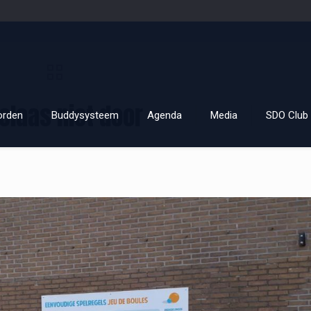
elaas niet door
orden
Buddysysteem
Agenda
Media
SDO Club 