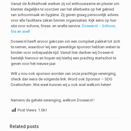
Vanuit de Achterhoek werken zij vol enthousiasme en plezier om
klanten dagelijks te voorzien van het allerbeste op het gebied
van schoonmaak en hygiëne. Zij geven graag persoonlijk advies
voor alle facilitaire zaken binnen organisaties. Kijk eens op hun
site voor schone, frisse- en snelle service.
Doseer.nl – Schoon,
fris en snel!
Doseer.nl heeft ervoor gekozen om een compleet pakket tot zich
te nemen, waardoor wij een geweldige sponsor hebben weten te
binden voor onbepaalde tijd. Vanuit hier danken wij Doseer.nl
hartelijk hiervoor en hopen wij hierbij een prachtig startschot te
geven voor het nieuwe jaar.
Wilt u nou ook sponsor worden van onze prachtige vereniging,
check dan eens de volgende link: Word ook Sponsor – SDO
Doetinchem .Wie weet kunnen wij u ook snel welkom heten!
Namens de gehele vereniging, welkom Doseer.nl !
Post Views:
1.061
Related posts