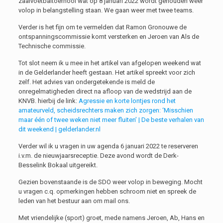
zaalvoetbaltoernooi wat op 8 januari 2022 wordt gehouden weer
volop in belangstelling staan. We gaan weer met twee teams.
Verder is het fijn om te vermelden dat Ramon Gronouwe de
ontspanningscommissie komt versterken en Jeroen van Als de
Technische commissie.
Tot slot neem ik u mee in het artikel van afgelopen weekend wat
in de Gelderlander heeft gestaan. Het artikel spreekt voor zich
zelf. Het advies van ondergetekende is meld de
onregelmatigheden direct na afloop van de wedstrijd aan de
KNVB. hierbij de link:
Agressie en korte lontjes rond het
amateurveld, scheidsrechters maken zich zorgen: ‘Misschien
maar één of twee weken niet meer fluiten’ | De beste verhalen van
dit weekend | gelderlander.nl
Verder wil ik u vragen in uw agenda 6 januari 2022 te reserveren
i.v.m. de nieuwjaarsreceptie. Deze avond wordt de Derk-
Besselink Bokaal uitgereikt.
Gezien bovenstaande is de SDO weer volop in beweging. Mocht
u vragen c.q. opmerkingen hebben schroom niet en spreek de
leden van het bestuur aan om mail ons.
Met vriendelijke (sport) groet, mede namens Jeroen, Ab, Hans en