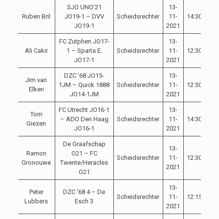
SJO UNO’21
13-
Ruben Bril
JO19-1 – DVV
Scheidsrechter
11-
14:30
JO19-1
2021
FC Zutphen JO17-
13-
Ali Cakir
1 – Sparta E.
Scheidsrechter
11-
12:30
JO17-1
2021
DZC ’68 JO15-
13-
Jim van
1JM – Quick 1888
Scheidsrechter
11-
12:30
Elken
JO14-1JM
2021
FC Utrecht JO16-1
13-
Tom
– ADO Den Haag
Scheidsrechter
11-
14:30
Giezen
JO16-1
2021
De Graafschap
13-
Ramon
O21 – FC
Scheidsrechter
11-
12:30
Gronouwe
Twente/Heracles
2021
O21
13-
Peter
DZC ’68 4 – De
Scheidsrechter
11-
12:15
Lubbers
Esch 3
2021