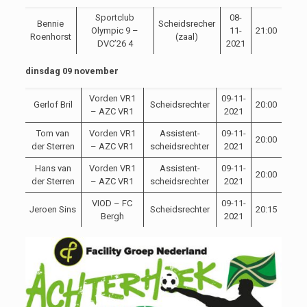
Sportclub
08-
Bennie
Scheidsrecher
Olympic 9 –
11-
21:00
Roenhorst
(zaal)
DVC’26 4
2021
dinsdag 09 november
Vorden VR1
09-11-
Gerlof Bril
Scheidsrechter
20:00
– AZC VR1
2021
Tom van
Vorden VR1
Assistent-
09-11-
20:00
der Sterren
– AZC VR1
scheidsrechter
2021
Hans van
Vorden VR1
Assistent-
09-11-
20:00
der Sterren
– AZC VR1
scheidsrechter
2021
VIOD – FC
09-11-
Jeroen Sins
Scheidsrechter
20:15
Bergh
2021