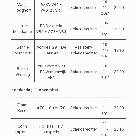
10-
Martijn
AZSV VR4 –
Scheidsrechter
11-
20:00
Hooghoff
VVG ’25 VR1
2021
10-
Jurgen
FC Dinxperlo
Scheidsrechter
11-
20:00
Maatkamp
VR1 – AZSV VR5
2021
10-
Bennie
Achilles ’29 – De
Assistent-
11-
19:30
Roenhorst
Bataven
scheidsrechter
2021
Varsseveld VR1
10-
Reinier
– FC Winterswijk
Scheidsrechter
11-
20:00
Wissing
VR1
2021
donderdag 11 november
11-
Frans
AZC – Quick ’20
Scheidsrechter
11-
20:00
Beser
2021
11-
John
FC Trias – FC
Scheidsrechter
11-
20:15
Dijkman
Dinxperlo
2021