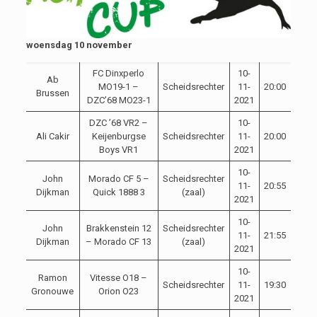
woensdag 10 november
FC Dinxperlo
10-
Ab
MO19-1 –
Scheidsrechter
11-
20:00
Brussen
DZC’68 MO23-1
2021
DZC ’68 VR2 –
10-
Ali Cakir
Keijenburgse
Scheidsrechter
11-
20:00
Boys VR1
2021
10-
John
Morado CF 5 –
Scheidsrechter
11-
20:55
Dijkman
Quick 1888 3
(zaal)
2021
10-
John
Brakkenstein 12
Scheidsrechter
11-
21:55
Dijkman
– Morado CF 13
(zaal)
2021
10-
Ramon
Vitesse O18 –
Scheidsrechter
11-
19:30
Gronouwe
Orion O23
2021