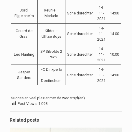
14-
Jordi
Reunie –
Scheidsrechter
11-
14:00
Eijgelsheim
Markelo
2021
14-
Gerard de
Kilder –
Scheidsrechter
11-
14:00
Graaf
Ulftse Boys
2021
14-
SP Silvolde 2
Leo Hunting
Scheidsrechter
11-
10:00
– Pax 2
2021
FC Dinxperlo
14-
Jesper
–
Scheidsrechter
11-
14:00
Sanders
Doetinchem
2021
Succes en veel plezier met de wedstrijd(en).
Post Views:
1.098
Related posts