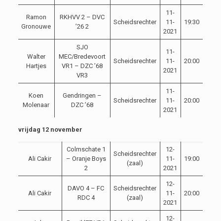
11-
Ramon
RKHVV 2 – DVC
Scheidsrechter
11-
19:30
Gronouwe
’26 2
2021
SJO
11-
Walter
MEC/Bredevoort
Scheidsrechter
11-
20:00
Hartjes
VR1 – DZC ’68
2021
VR3
11-
Koen
Gendringen –
Scheidsrechter
11-
20:00
Molenaar
DZC ’68
2021
vrijdag 12 november
Colmschate 1
12-
Scheidsrechter
Ali Cakir
– Oranje Boys
11-
19:00
(zaal)
2
2021
12-
DAVO 4 – FC
Scheidsrechter
Ali Cakir
11-
20:00
RDC 4
(zaal)
2021
12-