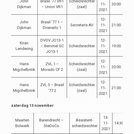
John
Brasil ’77 VR1
Scheidsrechter
11-
20:00
Dijkman
– Union VR1
(zaal)
2021
12-
John
Brasil ’77 1 –
Secretaris AV
11-
21:00
Dijkman
Drienerlo 1
2021
DVOV JO13-1
12-
Kiran
– Bemmel SC
Scheidsrechter
11-
19:00
Lendering
JO13-1
2021
12-
Hans
ZVL 1 –
Scheidsrechter
11-
20:00
Migchelbrink
Morado CF 2
(zaal)
2021
12-
Hans
ZVL 5 – Brasil
Scheidsrechter
11-
21:00
Migchelbrink
’77 2
(zaal)
2021
zaterdag 13 november
13-
Maarten
Barendrecht –
Assistent-
11-
14:30
Bolwerk
SteDoCo
scheidsrechter
2021