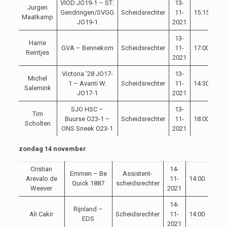
VIOD JO19-1 – ST:
13-
Jurgen
Gendringen/SVGG
Scheidsrechter
11-
15:15
Maatkamp
JO19-1
2021
13-
Harrie
GVA – Bennekom
Scheidsrechter
11-
17:00
Reintjes
2021
Victoria ’28 JO17-
13-
Michel
1 – Avanti W.
Scheidsrechter
11-
14:30
Salemink
JO17-1
2021
SJO HSC –
13-
Tim
Buurse O23-1 –
Scheidsrechter
11-
18:00
Scholten
ONS Sneek O23-1
2021
zondag 14 november
Cristian
14-
Emmen – Be
Assistent-
Arevalo de
11-
14:00
Quick 1887
scheidsrechter
Weever
2021
14-
Rijnland –
Ali Cakir
Scheidsrechter
11-
14:00
EDS
2021