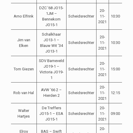
DZC ’68 JO15-
20-
1JM –
Arno Elfrink
Scheidsrechter
11-
10:30
Bennekom
2021
JO15-1
Schalkhaar
20-
Jim van
JO13-1 –
Scheidsrechter
11-
10:30
Elken
Blauw Wit ’34
2021
JO13-1
SDV Barneveld
20-
JO19-1 –
Tom Giezen
Scheidsrechter
11-
15:00
Victoria JO19-
2021
1
20-
AVW ’66 2 –
Rob van Hal
Scheidsrechter
11-
12:15
Hierden 2
2021
De Treffers
20-
Walter
JO15-1 – ESA
Scheidsrechter
11-
09:00
Hartjes
JO15-1
2021
20-
Elroy
BAS – Swift