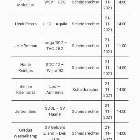
WSV – DCS
Scheidsrechter
11-
14:00
Molenaar
2021
21-
Henk Peters
UHC – Aquila
Scheidsrechter
11-
14:00
2021
21-
Longa ’30 2 –
Jelle Polman
Scheidsrechter
11-
11:00
TVC ’28 2
2021
21-
Harrie
SDC ’12 –
Scheidsrechter
11-
14:00
Reintjes
Wijhe ’92
2021
21-
Bennie
Loo –
Scheidsrecher
11-
14:30
Roenhorst
Arnhemia
2021
21-
SDOL – SV
Jeroen Sins
Scheidsrechter
11-
14:00
Haarle
2021
SV Gelders
21-
Gradus
Eiland – Den
Scheidsrechter
11-
14:00
Wesselkamp
Dam
2021