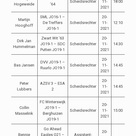
Scheidsrechter
11-
18:00
Hogeweide
’64
2021
SML JO16-1 –
20-
Martijn
De Treffers
Scheidsrechter
11-
12:10
Hooghoff
JO16-1
2021
Zwart Wit ’63
20-
Dirk Jan
JO19-1 – SDC
Scheidsrechter
11-
14:30
Hummelman
Putten JO19-1
2021
20-
DVV JO19-1 –
Bas Jansen
Scheidsrechter
11-
14:45
Ruurlo JO19-1
2021
20-
Peter
AZSV 3 – ESA
Scheidsrechter
11-
14:45
Lubbers
2
2021
FC Winterswijk
20-
Collin
JO19-1 –
Scheidsrechter
11-
15:00
Masselink
Berghuizen
2021
JO19-1
Go Ahead
20-
Bennie
Eagles O21 –
Assistent-