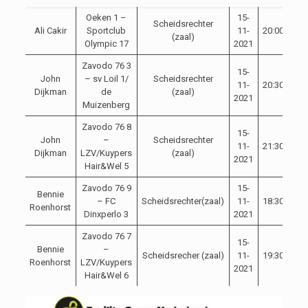
Oeken 1 –
15-
Scheidsrechter
Ali Cakir
Sportclub
11-
20:00
(zaal)
Olympic 17
2021
Zavodo 76 3
15-
John
– sv Loil 1/
Scheidsrechter
11-
20:30
Dijkman
de
(zaal)
2021
Muizenberg
Zavodo 76 8
15-
John
–
Scheidsrechter
11-
21:30
Dijkman
LZV/Kuypers
(zaal)
2021
Hair&Wel 5
Zavodo 76 9
15-
Bennie
– FC
Scheidsrechter(zaal)
11-
18:30
Roenhorst
Dinxperlo 3
2021
Zavodo 76 7
15-
Bennie
–
Scheidsrecher (zaal)
11-
19:30
Roenhorst
LZV/Kuypers
2021
Hair&Wel 6