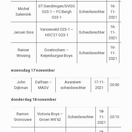
ST:Gendringen/SVGG
16-
Michel
O23-1 – FC Bergh
Scheidsrechter
11-
20:00
Salemink
O23-1
2021
16-
Varsseveld O23-1 –
Jeroen Sins
Scheidsrechter
11-
20:00
HSC’21 O23-1
2021
16-
Reinier
Doetinchem –
Scheidsrechter
11-
20:00
Wissing
Keijenburgse Boys
2021
woensdag 17 november
John
Dalfsen –
Assistent-
17-11-
20:00
Dijkman
MASV
scheidsrechter
2021
donderdag 18 november
18-
Ramon
Victoria Boys –
Scheidsrechter
11-
20:15
Gronouwe
Groen Wit’62
2021
18-