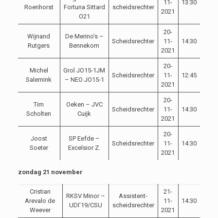
11-
13:30
Roenhorst
Fortuna Sittard
scheidsrechter
2021
O21
20-
Wijnand
De Merino’s –
Scheidsrechter
11-
14:30
Rutgers
Bennekom
2021
20-
Michel
Grol JO15-1JM
Scheidsrechter
11-
12:45
Salemink
– NEO JO15-1
2021
20-
Tim
Oeken – JVC
Scheidsrechter
11-
14:30
Scholten
Cuijk
2021
20-
Joost
SP Eefde –
Scheidsrechter
11-
14:30
Soeter
Excelsior Z.
2021
zondag 21 november
Cristian
21-
RKSV Minor –
Assistent-
Arevalo de
11-
14:30
UDI’19/CSU
scheidsrechter
Weever
2021