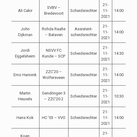
21-
SVBV –
Ali Cakir
Scheidsrechter
11-
14:00
Bredevoort
2021
21-
John
Rohda Raalte
Assistent-
11-
14:00
Dijkman
– Bataven
scheidsrechter
2021
21-
Jordi
NSVV FC
Scheidsrechter
11-
14:30
Eijgelsheim
Kunde – SCP
2021
21-
ZZC’20 –
Erno Hannink
Scheidsrechter
11-
14:00
Wolfersveen
2021
21-
Martin
Gendringen 3
Scheidsrechter
11-
10:30
Heuvels
– ZZC’20 2
2021
21-
Hans Kok
HC ’03 – VVO
Scheidsrechter
11-
14:00
2021
21-
Koen