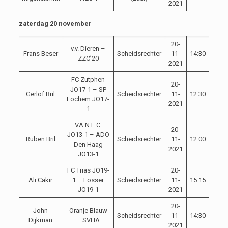
2021
zaterdag 20 november
20-
v.v. Dieren –
Frans Beser
Scheidsrechter
11-
14:30
ZZC’20
2021
FC Zutphen
20-
JO17-1 – SP
Gerlof Bril
Scheidsrechter
11-
12:30
Lochem JO17-
2021
1
VA N.E.C.
20-
JO13-1 – ADO
Ruben Bril
Scheidsrechter
11-
12:00
Den Haag
2021
JO13-1
FC Trias JO19-
20-
Ali Cakir
1 – Losser
Scheidsrechter
11-
15:15
JO19-1
2021
20-
John
Oranje Blauw
Scheidsrechter
11-
14:30
Dijkman
– SVHA
2021