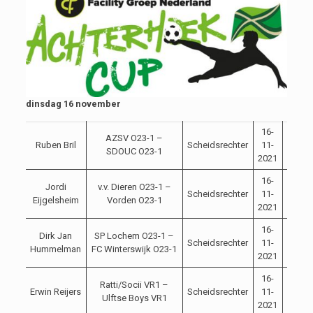
dinsdag 16 november
16-
AZSV O23-1 –
Ruben Bril
Scheidsrechter
11-
20:00
SDOUC O23-1
2021
16-
Jordi
v.v. Dieren O23-1 –
Scheidsrechter
11-
20:00
Eijgelsheim
Vorden O23-1
2021
16-
Dirk Jan
SP Lochem O23-1 –
Scheidsrechter
11-
20:00
Hummelman
FC Winterswijk O23-1
2021
16-
Ratti/Socii VR1 –
Erwin Reijers
Scheidsrechter
11-
20:00
Ulftse Boys VR1
2021