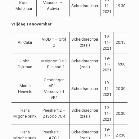
Koen
Vaassen –
Scheidsrechter
11-
19:30
Molenaar
Activia
2021
vrijdag 19 november
19-
VIOD 1 – Grol
Scheidsrechter
Ali Cakir
11-
20:15
2
(zaal)
2021
19-
John
Meipoort De 3
Scheidsrechter
11-
19:00
Dijkman
– Rijnland 2
(zaal)
2021
Gendringen
19-
Martin
VR1 –
Scheidsrechter
11-
20:30
Heuvels
Varsseveld
2021
VR1
19-
Hans
Peeske ’t 2 –
Scheidsrechter
11-
20:30
Migchelbrink
Zavodo 76 4
(zaal)
2021
19-
Hans
Peeske ’t 1 –
Scheidsrechter
11-
21:30
Migchelbrink
AZC 1
(zaal)