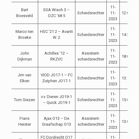
11-
Bart
SSA Wisch 3 –
Scheidsrechter
11-
12:00
C
Boesveld
DZC ’68 5
2023
11-
Marco ten
HSC ’21 2 – Avanti
Scheidsrechter
11-
14:30
C
Broeke
W. 2
2023
11-
John
Achilles ’12 –
Assistent-
11-
18:00
C
Dijkman
RKZVC
scheidsrechter
2023
11-
Jim van
VIOD JO17-1 – FC
Scheidsrechter
11-
13:15
C
Elken
Zutphen JO17-1
2023
11-
v.v. Dieren JO19-1
Tom Giezen
Scheidsrechter
11-
15:00
C
– Quick JO19-1
2023
11-
Frans
Ajax O13 – De
Assistent-
11-
13:00
C
Heister
Graafschap O13
scheidsrechter
2023
FC Dordrecht O17
11-