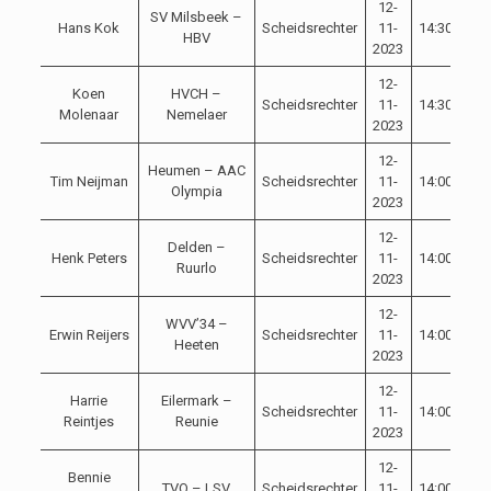
12-
SV Milsbeek –
Hans Kok
Scheidsrechter
11-
14:30
Com
HBV
2023
12-
Koen
HVCH –
Scheidsrechter
11-
14:30
Com
Molenaar
Nemelaer
2023
12-
Heumen – AAC
Tim Neijman
Scheidsrechter
11-
14:00
Com
Olympia
2023
12-
Delden –
Henk Peters
Scheidsrechter
11-
14:00
Com
Ruurlo
2023
12-
WVV’34 –
Erwin Reijers
Scheidsrechter
11-
14:00
Com
Heeten
2023
12-
Harrie
Eilermark –
Scheidsrechter
11-
14:00
Com
Reintjes
Reunie
2023
12-
Bennie
TVO – LSV
Scheidsrechter
11-
14:00
Com