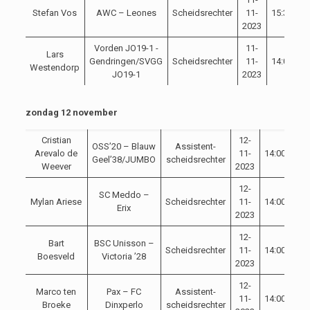
Stefan Vos
AWC – Leones
Scheidsrechter
11-
15:30
C
2023
Vorden JO19-1 -
11-
Lars
Gendringen/SVGG
Scheidsrechter
11-
14:00
C
Westendorp
JO19-1
2023
zondag 12 november
Cristian
12-
OSS’20 – Blauw
Assistent-
Arevalo de
11-
14:00
Com
Geel’38/JUMBO
scheidsrechter
Weever
2023
12-
SC Meddo –
Mylan Ariese
Scheidsrechter
11-
14:00
Com
Erix
2023
12-
Bart
BSC Unisson –
Scheidsrechter
11-
14:00
Com
Boesveld
Victoria ’28
2023
12-
Marco ten
Pax – FC
Assistent-
11-
14:00
Com
Broeke
Dinxperlo
scheidsrechter