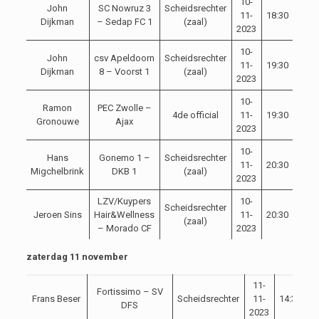
10-
John
SC Nowruz 3
Scheidsrechter
11-
18:30
Comp
Dijkman
– Sedap FC 1
(zaal)
2023
10-
John
csv Apeldoorn
Scheidsrechter
11-
19:30
Comp
Dijkman
8 – Voorst 1
(zaal)
2023
10-
Ramon
PEC Zwolle –
Aze
4de official
11-
19:30
Gronouwe
Ajax
Ered
2023
10-
Hans
Gonemo 1 –
Scheidsrechter
11-
20:30
Comp
Migchelbrink
DKB 1
(zaal)
2023
LZV/Kuypers
10-
Scheidsrechter
1
Jeroen Sins
Hair&Wellness
11-
20:30
(zaal)
di
– Morado CF
2023
zaterdag 11 november
11-
Fortissimo – SV
Frans Beser
Scheidsrechter
11-
14:30
C
DFS
2023