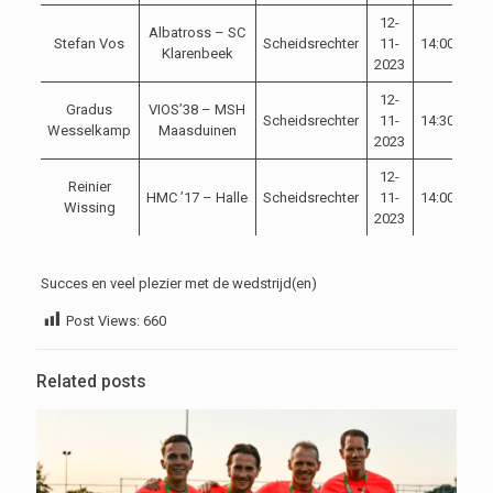
12-
Albatross – SC
Stefan Vos
Scheidsrechter
11-
14:00
Com
Klarenbeek
2023
12-
Gradus
VIOS’38 – MSH
Scheidsrechter
11-
14:30
Com
Wesselkamp
Maasduinen
2023
12-
Reinier
HMC ’17 – Halle
Scheidsrechter
11-
14:00
Com
Wissing
2023
Succes en veel plezier met de wedstrijd(en)
Post Views:
660
Related posts