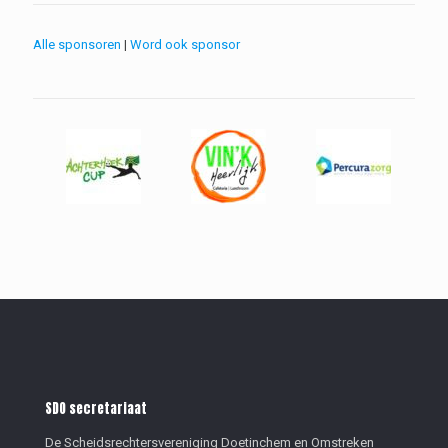
Alle sponsoren
|
Word ook sponsor
SDO secretariaat
De Scheidsrechtersvereniging Doetinchem en Omstreken