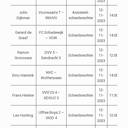
2023
12-
John
Voorwaarts T –
Assistent-
11-
14:00
Com
Dijkman
RKHVV
scheidsrechter
2023
12-
Gerard de
FC Schadewijk
Scheidsrechter
11-
14:00
Com
Graaf
– VOW
2023
12-
Ramon
DVV 5 –
Scheidsrechter
11-
12:00
Com
Gronouwe
Eendracht 3
2023
12-
NVC –
Erno Hannink
Scheidsrechter
11-
14:00
Com
Wolfersveen
2023
12-
VVG’25 4 –
Frans Heister
Scheidsrechter
11-
11:30
Com
SDOUC 3
2023
12-
Ulftse Boys 2 –
Leo Hunting
Scheidsrechter
11-
12:00
Com
VIOD 4
2023