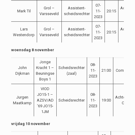
07-
Grol –
Assistent-
Achterh
Mark Til
11-
20:15
Varsseveld
scheidsrechter
Cup
2023
07-
Lars
Grol –
Assistent-
Achterh
11-
20:15
Westendorp
Varsseveld
scheidsrechter
Cup
2023
woensdag 8 november
Jonge
08-
John
Kracht 1 –
Scheidsrechter
11-
21:00
Competitie
Dijkman
Beuningse
(zaal)
2023
Boys 1
VIOD
JO15-1 –
08-
Jurgen
Achterhoe
AZSV/AD
Scheidsrechter
11-
19:00
Maatkamp
Cup
’69 JO15-
2023
1JM
vrijdag 10 november