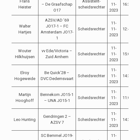
Frans
Assistent-
– De Graafschap
11-
16:30
C
Heister
scheidsrechter
O17
2023
AZSV/AD ’69
11-
Walter
JO17-1 – FC
Scheidsrechter
11-
12:45
C
Hartjes
Amsterdam JO17-
2023
1
11-
Wouter
vv Ede/Victoria –
Scheidsrechter
11-
15:00
C
Hilkhuijsen
Zuid Arnhem
2023
11-
Elroy
Be Quick’28 –
Scheidsrechter
11-
14:30
C
Hogeweide
DVC Dedemsvaart
2023
11-
Martijn
Bennekom JO15-1
Scheidsrechter
11-
11:00
C
Hooghoff
– UNA JO15-1
2023
11-
Gendringen 2 –
Leo Hunting
Scheidsrechter
11-
14:30
C
AZSV 7
2023
SC Bemmel JO19-
11-