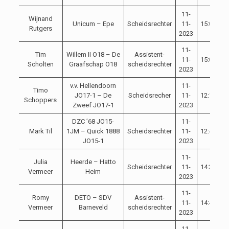
11-
Wijnand
Unicum – Epe
Scheidsrechter
11-
15:00
C
Rutgers
2023
11-
Tim
Willem II O18 – De
Assistent-
11-
15:00
C
Scholten
Graafschap O18
scheidsrechter
2023
v.v. Hellendoorn
11-
Timo
JO17-1 – De
Scheidsrecher
11-
12:15
C
Schoppers
Zweef JO17-1
2023
DZC ’68 JO15-
11-
Mark Til
1JM – Quick 1888
Scheidsrechter
11-
12:45
C
JO15-1
2023
11-
Julia
Heerde – Hatto
Scheidsrechter
11-
14:30
C
Vermeer
Heim
2023
11-
Romy
DETO – SDV
Assistent-
11-
14:45
C
Vermeer
Barneveld
scheidsrechter
2023
11-