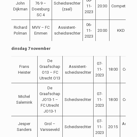
06-
John
76 9 –
Scheidsrechter
11-
20:30
Competitie
Dijkman
Doesburg
(zaal)
2023
SC 4
06-
Richard
MVV – FC
Assistent-
11-
20:00
KKD
Polman
Emmen
scheidsrechter
2023
dinsdag 7 november
De
07-
Frans
Graafschap
Assistent-
11-
18:00
Competi
Heister
O13 – FC
scheidsrechter
2023
Utrecht O13
De
Graafschap
07-
Michel
JO13-1 –
Scheidsrechter
11-
18:00
Competi
Salemink
FC Utrecht
2023
JO13-1
07-
Jesper
Grol –
Achterh
Scheidsrechter
11-
20:15
Sanders
Varsseveld
Cup
2023