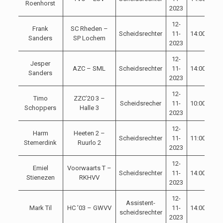
Roenhorst
2023
12-
Frank
SC Rheden –
Scheidsrechter
11-
14:00
Com
Sanders
SP Lochem
2023
12-
Jesper
AZC – SML
Scheidsrechter
11-
14:00
Com
Sanders
2023
12-
Timo
ZZC’20 3 –
Scheidsrecher
11-
10:00
Com
Schoppers
Halle 3
2023
12-
Harm
Heeten 2 –
Scheidsrechter
11-
11:00
Com
Stemerdink
Ruurlo 2
2023
12-
Emiel
Voorwaarts T –
Scheidsrechter
11-
14:00
Com
Stienezen
RKHVV
2023
12-
Assistent-
Mark Til
HC ’03 – GWVV
11-
14:00
Com
scheidsrechter
2023