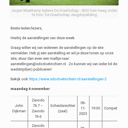
Jurgen Maatkamp tijdens De Graafschap - ADO Den Haag onder
16 foto: De Graafschap Jeugdopeliding
Beste leden/lezers,
Hierbij de aanstellingen van deze week.
Graag willen wij van iedereen de aanstellingen op de site
vermelden. Heb jij een aanstelling en wil je deze tonen op onze
site, stuur dan even een mailtje naar:
aanstellingen@sdodoetinchem.nl . Zo kunnen wij van ieder lid de
wedstrijd(en) publiceren!
Bekijk ook
https://www.sdodoetinchem.nl/aanstellingen-2
maandag 6 november
Zavodo
06-
John
76 7 –
Scheidsrechter
11-
19:30
Competitie
Dijkman
Zavodo
(zaal)
2023
76 6
Zavodo