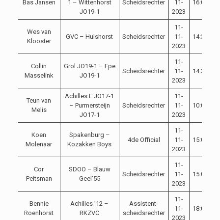
Bas Jansen
1 – Wittenhorst
Scheidsrechter
11-
16:00
C
JO19-1
2023
11-
Wes van
GVC – Hulshorst
Scheidsrechter
11-
14:30
C
Klooster
2023
11-
Collin
Grol JO19-1 – Epe
Scheidsrechter
11-
14:30
C
Masselink
JO19-1
2023
Achilles E JO17-1
11-
Teun van
– Purmersteijn
Scheidsrechter
11-
10:00
C
Melis
JO17-1
2023
11-
Koen
Spakenburg –
4de Official
11-
15:00
C
Molenaar
Kozakken Boys
2023
11-
Cor
SDOO – Blauw
Scheidsrechter
11-
15:00
C
Peitsman
Geel’55
2023
11-
Bennie
Achilles ’12 –
Assistent-
11-
18:00
C
Roenhorst
RKZVC
scheidsrechter
2023