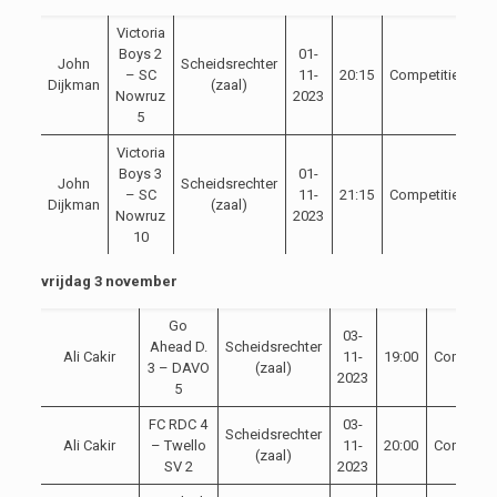
Victoria
Boys 2
01-
John
Scheidsrechter
– SC
11-
20:15
Competitie
Dijkman
(zaal)
Nowruz
2023
5
Victoria
Boys 3
01-
John
Scheidsrechter
– SC
11-
21:15
Competitie
Dijkman
(zaal)
Nowruz
2023
10
vrijdag 3 november
Go
03-
Ahead D.
Scheidsrechter
Ali Cakir
11-
19:00
Competit
3 – DAVO
(zaal)
2023
5
FC RDC 4
03-
Scheidsrechter
Ali Cakir
– Twello
11-
20:00
Competit
(zaal)
SV 2
2023