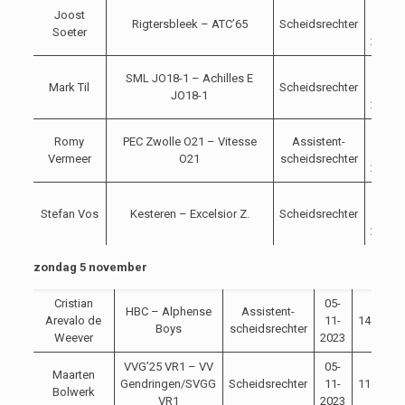
04-
Joost
Rigtersbleek – ATC’65
Scheidsrechter
11-
Soeter
2023
04-
SML JO18-1 – Achilles E
Mark Til
Scheidsrechter
11-
JO18-1
2023
04-
Romy
PEC Zwolle O21 – Vitesse
Assistent-
11-
Vermeer
O21
scheidsrechter
2023
04-
Stefan Vos
Kesteren – Excelsior Z.
Scheidsrechter
11-
2023
zondag 5 november
Cristian
05-
HBC – Alphense
Assistent-
Arevalo de
11-
14:30
Boys
scheidsrechter
Weever
2023
VVG’25 VR1 – VV
05-
Maarten
Gendringen/SVGG
Scheidsrechter
11-
11:45
Bolwerk
VR1
2023