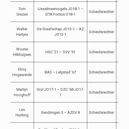
04-
Tom
IJsselmeervogels JO18-1 –
Scheidsrechter
11-
Giezen
DTA Fortius O18-1
2023
04-
Walter
De Graafschap JO13-1 – AZ
Scheidsrechter
11-
Hartjes
JO13-1
2023
04-
Wouter
HSC ’21 – SVV ’91
Scheidsrechter
11-
Hilkhuijsen
2023
04-
Elroy
BAS – Lelystad ’67
Scheidsrechter
11-
Hogeweide
2023
04-
Martijn
Grol JO17-1 – DZC ’68 JO17-
Scheidsrechter
11-
Hooghoff
1
2023
04-
Leo
Gendringen 3 – AZSV 8
Scheidsrechter
11-
Hunting
2023
04-