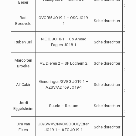
Beser
2023
04-
Bart
OVC ’85 JO19-1 – OSC JO19-
Scheidsrechter
11-
Boesveld
1
2023
04-
N.E.C. JO18-1 – Go Ahead
Ruben Bril
Scheidsrechter
11-
Eagles JO18-1
2023
04-
Marco ten
v.v. Dieren 2 – SP Lochem 2
Scheidsrechter
11-
Broeke
2023
04-
Gendringen/SVGG JO19-1 –
Ali Cakir
Scheidsrechter
11-
AZSV/AD ’69 JO19-1
2023
04-
Jordi
Ruurlo – Reutum
Scheidsrechter
11-
Eijgelsheim
2023
04-
Jim van
UB/GWVV/NVC/SDOUC/Etten
Scheidsrechter
11-
Elken
JO19-1 – AZC JO19-1
2023