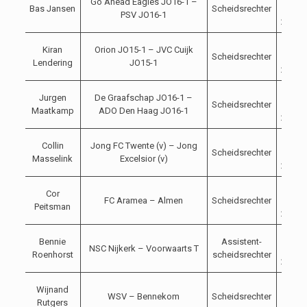
Go Ahead Eagles JO16-1 –
Bas Jansen
Scheidsrechter
11-
PSV JO16-1
2023
04-
Kiran
Orion JO15-1 – JVC Cuijk
Scheidsrechter
11-
Lendering
JO15-1
2023
04-
Jurgen
De Graafschap JO16-1 –
Scheidsrechter
11-
Maatkamp
ADO Den Haag JO16-1
2023
04-
Collin
Jong FC Twente (v) – Jong
Scheidsrechter
11-
Masselink
Excelsior (v)
2023
04-
Cor
FC Aramea – Almen
Scheidsrechter
11-
Peitsman
2023
04-
Bennie
Assistent-
NSC Nijkerk – Voorwaarts T
11-
Roenhorst
scheidsrechter
2023
04-
Wijnand
WSV – Bennekom
Scheidsrechter
11-
Rutgers