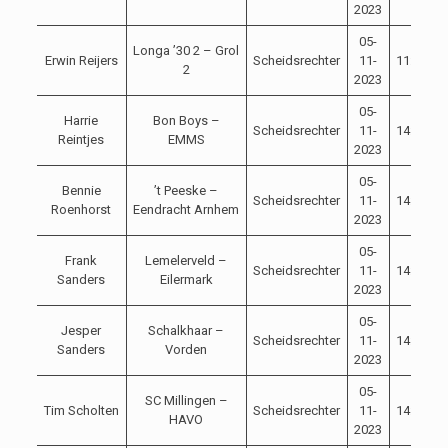
2023
05-
Longa ’30 2 – Grol
Erwin Reijers
Scheidsrechter
11-
11:00
2
2023
05-
Harrie
Bon Boys –
Scheidsrechter
11-
14:00
Reintjes
EMMS
2023
05-
Bennie
’t Peeske –
Scheidsrechter
11-
14:00
Roenhorst
Eendracht Arnhem
2023
05-
Frank
Lemelerveld –
Scheidsrechter
11-
14:00
Sanders
Eilermark
2023
05-
Jesper
Schalkhaar –
Scheidsrechter
11-
14:00
Sanders
Vorden
2023
05-
SC Millingen –
Tim Scholten
Scheidsrechter
11-
14:30
HAVO
2023