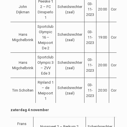
Peeske ’t
03-
John
2 – FC
Scheidsrechter
11-
20:00
Competit
Dijkman
Dinxperlo
(zaal)
2023
1
Sportclub
Olympic
03-
Hans
Scheidsrechter
16 –
11-
19:00
Competit
Migchelbrink
(zaal)
Meipoort
2023
De 2
Sportclub
03-
Hans
Olympic 3
Scheidsrechter
11-
20:00
Competit
Migchelbrink
– ZVV
(zaal)
2023
Ede 3
Rijnland 1
03-
– de
Scheidsrechter
Tim Scholten
11-
20:30
Competit
Meipoort
(zaal)
2023
1
zaterdag 4 november
04-
Frans
Nunspeet 2 – Berkum 2
Scheidsrechter
11-