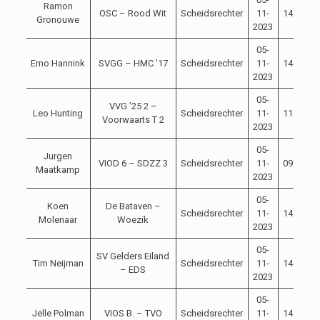
Ramon
OSC – Rood Wit
Scheidsrechter
11-
14:15
Gronouwe
2023
05-
Erno Hannink
SVGG – HMC ’17
Scheidsrechter
11-
14:00
2023
05-
VVG ’25 2 –
Leo Hunting
Scheidsrechter
11-
11:00
Voorwaarts T 2
2023
05-
Jurgen
VIOD 6 – SDZZ 3
Scheidsrechter
11-
09:45
Maatkamp
2023
05-
Koen
De Bataven –
Scheidsrechter
11-
14:00
Molenaar
Woezik
2023
05-
SV Gelders Eiland
Tim Neijman
Scheidsrechter
11-
14:00
– EDS
2023
05-
Jelle Polman
VIOS B. – TVO
Scheidsrechter
11-
14:00