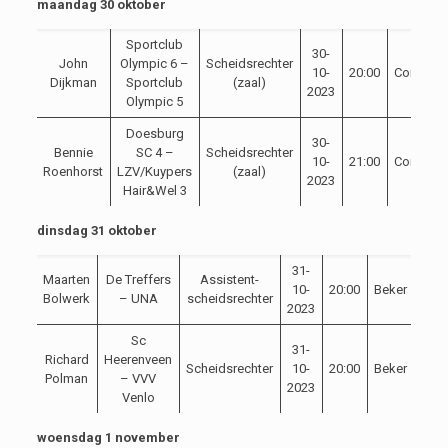
maandag 30 oktober
Sportclub
30-
John
Olympic 6 –
Scheidsrechter
10-
20:00
Competit
Dijkman
Sportclub
(zaal)
2023
Olympic 5
Doesburg
30-
Bennie
SC 4 –
Scheidsrechter
10-
21:00
Competit
Roenhorst
LZV/Kuypers
(zaal)
2023
Hair&Wel 3
dinsdag 31 oktober
31-
Maarten
De Treffers
Assistent-
10-
20:00
Beker
Bolwerk
– UNA
scheidsrechter
2023
Sc
31-
Richard
Heerenveen
Scheidsrechter
10-
20:00
Beker
Polman
– VVV
2023
Venlo
woensdag 1 november