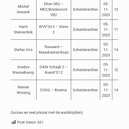
Etten VR2 –
05-
Michel
MEC/Bredevoort
Scheidsrechter
11-
13:00
C
Sessink
VR2
2023
05-
Harm
WVV’34 2 – Stevo
Scheidsrechter
11-
11:15
Stemerdink
2
2023
05-
Ruwaard –
Stefan Vos
Scheidsrechter
11-
14:00
Maaskantse Boys
2023
05-
Gradus
DAW Schaijk 2 –
Scheidsrechter
11-
12:00
Wesselkamp
Avanti’31 2
2023
05-
Reinier
DVSG – Alverna
Scheidsrechter
11-
14:00
Wissing
2023
Succes en veel plezier met de wedstrijd(en)
Post Views:
631