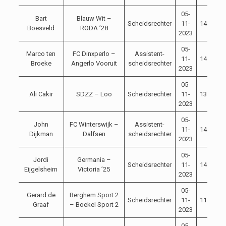
05-
Bart
Blauw Wit –
Scheidsrechter
11-
14:00
Boesveld
RODA ’28
2023
05-
Marco ten
FC Dinxperlo –
Assistent-
11-
14:30
Broeke
Angerlo Vooruit
scheidsrechter
2023
05-
Ali Cakir
SDZZ – Loo
Scheidsrechter
11-
13:00
2023
05-
John
FC Winterswijk –
Assistent-
11-
14:00
Dijkman
Dalfsen
scheidsrechter
2023
05-
Jordi
Germania –
Scheidsrechter
11-
14:30
Eijgelsheim
Victoria ’25
2023
05-
Gerard de
Berghem Sport 2
Scheidsrechter
11-
11:30
Graaf
– Boekel Sport 2
2023
05-