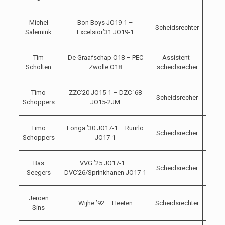
2023
04-
Michel
Bon Boys JO19-1 –
Scheidsrechter
11-
Salemink
Excelsior’31 JO19-1
2023
04-
Tim
De Graafschap O18 – PEC
Assistent-
11-
Scholten
Zwolle O18
scheidsrecher
2023
04-
Timo
ZZC’20 JO15-1 – DZC ’68
Scheidsrecher
11-
Schoppers
JO15-2JM
2023
04-
Timo
Longa ’30 JO17-1 – Ruurlo
Scheidsrecher
11-
Schoppers
JO17-1
2023
04-
Bas
VVG ’25 JO17-1 –
Scheidsrecher
11-
Seegers
DVC’26/Sprinkhanen JO17-1
2023
04-
Jeroen
Wijhe ’92 – Heeten
Scheidsrechter
11-
Sins
2023