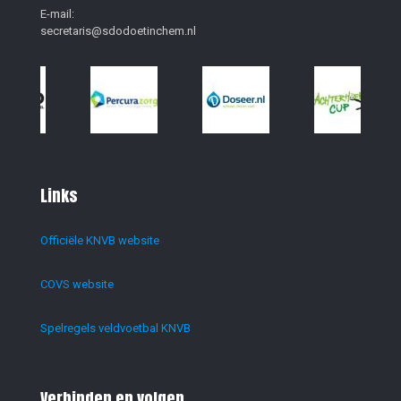
E-mail:
secretaris@sdodoetinchem.nl
Links
Officiële KNVB website
COVS website
Spelregels veldvoetbal KNVB
Verbinden en volgen