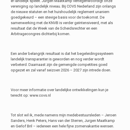
er landelijk speelt. Jurgen Maatkamp vertegenwoordigt onze
vereniging op landelijk niveau. Bij COVS Nederland zijn onlangs
de nieuwe statuten en het huishoudelijk reglement unaniem
goedgekeurd – een stevige basis voor de toekomst. De
samenwerking met de KNVB is verder geïntensiveerd, met als
resultaat dat de Week van de Scheidsrechter en een
Arbitragecongres dichterbij komen.
Een ander belangrijk resultaat is dat het begeleidingssysteem
landelijk transparanter is geworden en nog verder wordt
verbeterd. Daarnaast zijn de gemengde competities goed
opgezet en zal vanaf seizoen 2026 – 2027 zijn intrede doen.
Voor meer informatie over landelijke ontwikkelingen kun je
terecht op: www.covs.nl
Tot slot wil ik, mede namens mijn medebestuursleden – Jeroen
Sanders, Henk Peters, Hans van der Sterren, Jurgen Maatkamp
en Gerlof Bril – iedereen een hele fijne zomervakantie wensen.