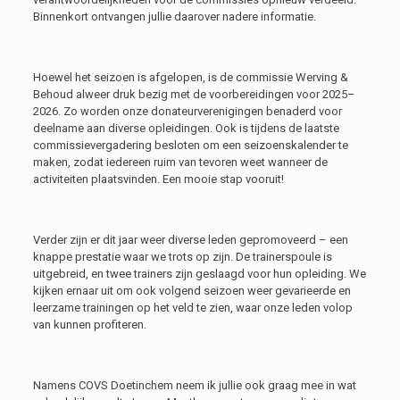
Binnenkort ontvangen jullie daarover nadere informatie.
Hoewel het seizoen is afgelopen, is de commissie Werving &
Behoud alweer druk bezig met de voorbereidingen voor 2025–
2026. Zo worden onze donateurverenigingen benaderd voor
deelname aan diverse opleidingen. Ook is tijdens de laatste
commissievergadering besloten om een seizoenskalender te
maken, zodat iedereen ruim van tevoren weet wanneer de
activiteiten plaatsvinden. Een mooie stap vooruit!
Verder zijn er dit jaar weer diverse leden gepromoveerd – een
knappe prestatie waar we trots op zijn. De trainerspoule is
uitgebreid, en twee trainers zijn geslaagd voor hun opleiding. We
kijken ernaar uit om ook volgend seizoen weer gevarieerde en
leerzame trainingen op het veld te zien, waar onze leden volop
van kunnen profiteren.
Namens COVS Doetinchem neem ik jullie ook graag mee in wat