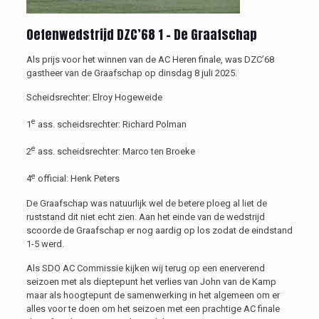
Oefenwedstrijd
DZC’68 1 –
De Graafschap
Als prijs voor het winnen van de AC Heren finale, was DZC’68
gastheer van de Graafschap op dinsdag 8 juli 2025.
Scheidsrechter:
Elroy Hogeweide
e
1
ass. scheidsrechter:
Richard Polman
e
2
ass.
scheidsrechter:
Marco ten Broeke
e
4
official:
Henk Peters
De Graafschap was natuurlijk wel de betere ploeg al liet de
ruststand dit niet echt zien. Aan het einde van de wedstrijd
scoorde de Graafschap er nog aardig op los zodat de eindstand
1-5 werd.
Als SDO AC Commissie kijken wij terug op een enerverend
seizoen met als dieptepunt het verlies van John van de Kamp
maar als hoogtepunt de samenwerking
in het algemeen
om
er
alles voor te doen om het seizoen
met een prachtige AC finale