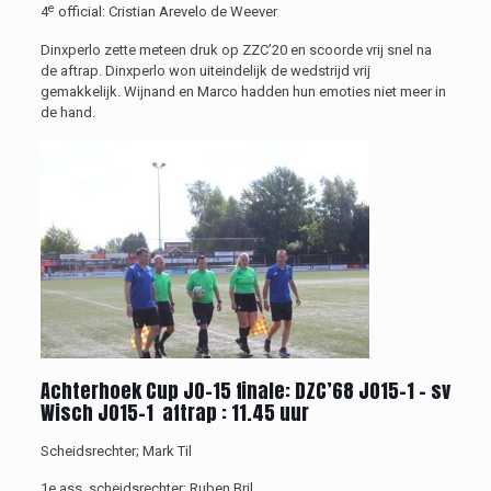
e
4
official:
Cristian Arevelo de Weever
Dinxperlo zette meteen druk op ZZC’20 en scoorde vrij snel na
de aftrap. Dinxperlo won uiteindelijk de wedstrijd vrij
gemakkelijk. Wijnand en Marco hadden hun emoties niet meer in
de hand.
Achterhoek Cup
J
O-15
finale
:
DZC’68 JO15-1 –
sv
Wisch JO15-1
aftrap : 1
1
.
45
uur
Scheidsrechter;
Mark Til
1e ass. scheidsrechter:
Ruben Bril