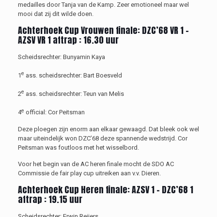
medailles door Tanja van de Kamp. Zeer emotioneel maar wel
mooi dat zij dit wilde doen.
Achterhoek Cup
Vrouwen
finale
:
DZC’68 VR 1
–
AZSV VR 1
aftrap :
1
6
.
3
0 uur
Scheidsrechter:
Bunyamin Kaya
e
1
ass. scheidsrechter:
Bart Boesveld
e
2
ass.
scheidsrechter:
Teun van Melis
e
4
official:
Cor Peitsman
Deze ploegen zijn enorm aan elkaar gewaagd. Dat bleek ook wel
maar uiteindelijk won DZC’68 deze spannende wedstrijd. Cor
Peitsman was foutloos met het wisselbord.
Voor het begin van de AC heren finale mocht de SDO AC
Commissie de fair play cup uitreiken aan v.v. Dieren.
Achterhoek Cup
Heren
finale
:
AZSV 1
–
DZC’68 1
aftrap :
19.15 uur
Scheidsrechter:
Erwin Reijers