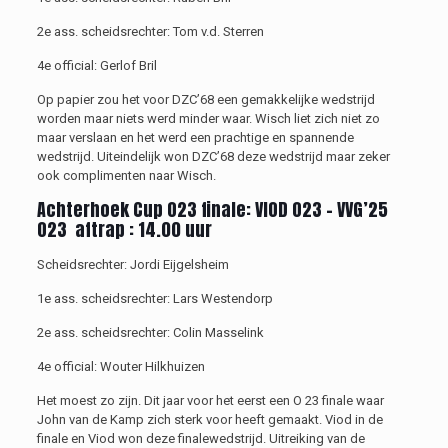
2e ass. scheidsrechter:
Tom v
.d. Sterren
4e official:
Gerlof Bril
Op papier zou het voor DZC’68 een gemakkelijke wedstrijd
worden maar niets werd minder waar. Wisch liet zich niet zo
maar verslaan en het werd een prachtige en spannende
wedstrijd. Uiteindelijk won DZC’68 deze wedstrijd maar zeker
ook complimenten naar Wisch.
Achterhoek Cup
O23 f
inale
:
VIOD O23
–
VVG’25
O23
aftrap : 1
4.
0
0 uur
Scheidsrechter:
Jordi Eijgelsheim
1e ass. scheidsrechter:
Lars Westendorp
2e ass. scheidsrechter:
Colin Masselink
4e official:
Wouter Hilkhuizen
Het moest zo zijn. Dit jaar voor het eerst een O 23 finale waar
John van de Kamp zich sterk voor heeft gemaakt
.
Viod in de
finale en Viod won deze
finale
wedstrijd. Uitreiking van de