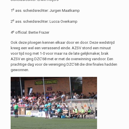
e
1
ass. scheidsrechter:
Jurgen Maatkamp
e
2
ass. scheidsrechter:
Lucca Overkamp
e
4
official:
Bertie Frazer
Ook deze ploegen kennen elkaar door en door.
D
eze wedstrijd
kreeg een
wel een
verrassend einde. AZSV stond een minuut
voor tijd nog met 1-0 voor maar na de late gelijkmaker, brak
AZSV en ging DZC’68 met er met de overwinning vandoor. Een
prachtige dag voor de vereniging DZC’68 die drie finales hadden
gewonnen.