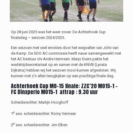
Op 28 juni 2025 was het weer zover. De Achterhoek Cup
finaledag – seizoen 2024/2025
.
Een seizoen met veel emoties door het wegvallen van John van
de Kamp. De SDO AC commissie heeft nauw samengewerkt met
het AC bestuur olv Andre Hermsen. Marjo Evers pakte het
wedstrijdsecretariaat op en samen met de KNVB (Lynata
Dijkstra) hebben wij het seizoen mooi
kunnen
afgesloten. Wij
kunnen met z’n allen terugkijken op een prachtige finale dag.
Achterhoek Cup
M
O-15 finale
:
ZZC’20 MO15-1 –
FC Dinxperlo MO15-1
aftrap : 9.30 uur
Scheidsrechter:
Martijn Hooghoff
e
1
ass. scheidsrechter:
Romy Vermeer
e
2
ass.
scheidsrechter:
Jim Elken