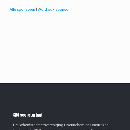
Alle sponsoren
|
Word ook sponsor
SDO secretariaat
De Scheidsrechtersvereniging Doetinchem en Omstreken