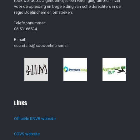
(ook wel de SDO genoemd) is een vereniging die zich inzet
voor de opleiding en begeleiding van scheidsrechters in de
regio Doetinchem en omstreken.
Telefoonnummer:
06 53166534
E-mail:
secretaris@sdodoetinchem.nl
Links
Officiële KNVB website
COVS website