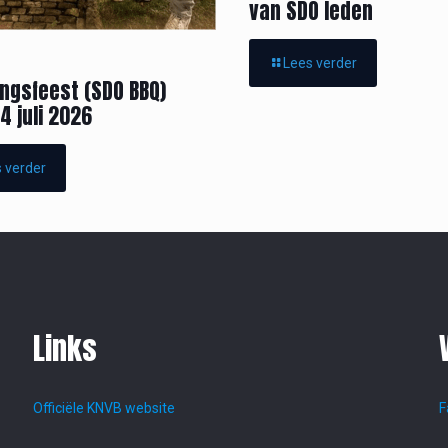
van SDO leden
Lees verder
ingsfeest (SDO BBQ)
4 juli 2026
 verder
Links
Officiële KNVB website
F