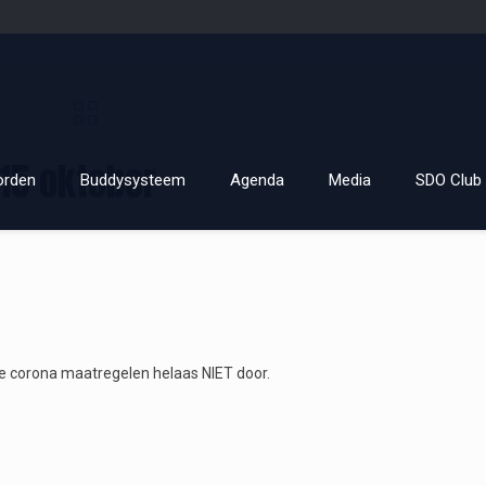
15 oktober
orden
Buddysysteem
Agenda
Media
SDO Club 
e corona maatregelen helaas NIET door.