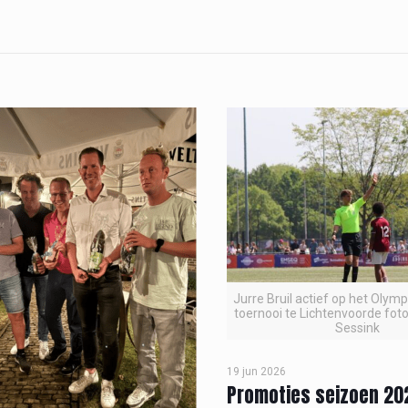
Jurre Bruil actief op het Olym
toernooi te Lichtenvoorde foto
Sessink
19 jun 2026
Promoties seizoen 2