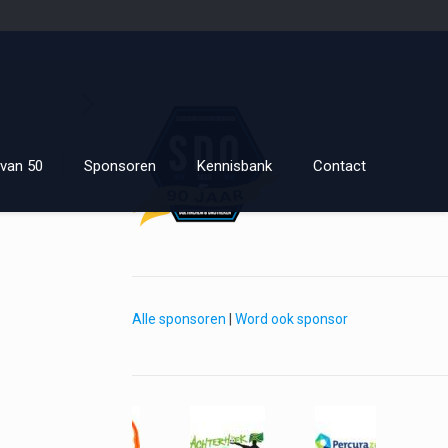
van 50
Sponsoren
Kennisbank
Contact
Alle sponsoren
|
Word ook sponsor