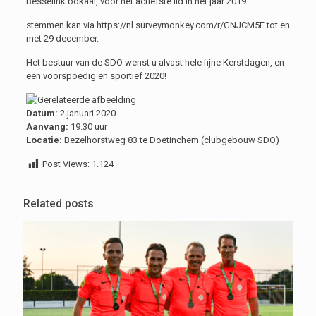
Besselink bokaal, voor het actiefste lid in het jaar 2019.
stemmen kan via https://nl.surveymonkey.com/r/GNJCM5F tot en
met 29 december.
Het bestuur van de SDO wenst u alvast hele fijne Kerstdagen, en
een voorspoedig en sportief 2020!
Datum:
2 januari 2020
Aanvang:
19.30 uur
Locatie:
Bezelhorstweg 83 te Doetinchem (clubgebouw SDO)
Post Views:
1.124
Related posts