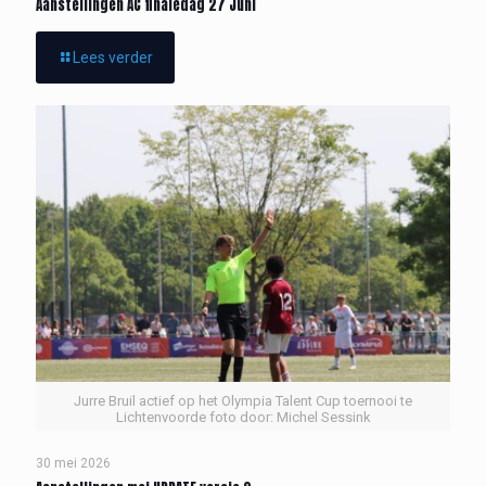
Aanstellingen AC finaledag 27 Juni
Lees verder
Jurre Bruil actief op het Olympia Talent Cup toernooi te
Lichtenvoorde foto door: Michel Sessink
30 mei 2026