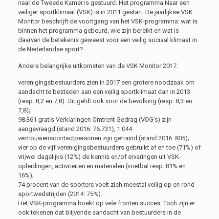
naar de Tweede Kamer is gestuurd. Het programma Naar een
veiliger sportklimaat (VSK) is in 2011 gestart. De jaarlijkse VSK
Monitor beschrijft de voortgang van het VSK-programma: wat is
binnen het programma gebeurd, wie zijn bereikt en wat is
daarvan de betekenis geweest voor een veilig sociaal klimaat in
de Nederlandse sport?
Andere belangrijke uitkomsten van de VSK Monitor 2017:
verenigingsbestuurders zien in 2017 een grotere noodzaak om
aandacht te besteden aan een veilig sportklimaat dan in 2013
(resp. 8,2 en 7,8). Dit geldt ook voor de bevolking (resp. 8,3 en
7,8);
98.361 gratis Verklaringen Omtrent Gedrag (VOG’s) zijn
aangevraagd (stand 2016: 76.731), 1.044
vertrouwenscontactpersonen zijn getraind (stand 2016: 805);
vier op de vijf verenigingsbestuurders gebruikt af en toe (71%) of
vrijwel dagelijks (12%) de kennis en/of ervaringen uit VSK-
opleidingen, activiteiten en materialen (voetbal resp. 81% en
16%);
74 procent van de sporters voelt zich meestal veilig op en rond
sportwedstrijden (2014: 75%).
Het VSK-programma boekt op vele fronten succes. Toch zijn er
ook tekenen dat blijvende aandacht van bestuurders in de