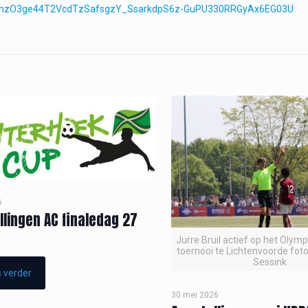
1JXkmzO3ge44T2VcdTzSafsgzY_SsarkdpS6z-GuPU330RRGyAx6EG03U
6
llingen AC finaledag 27
Jurre Bruil actief op het Olym
toernooi te Lichtenvoorde foto
Sessink
 verder
30 mei 2026