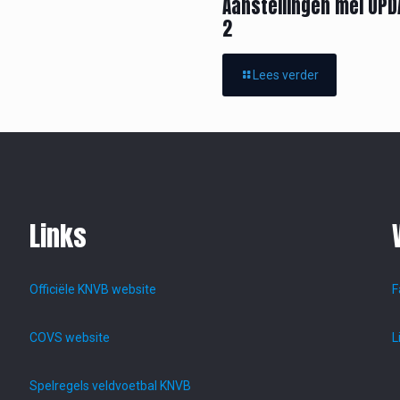
Aanstellingen mei UPD
2
Lees verder
Links
Officiële KNVB website
F
COVS website
L
Spelregels veldvoetbal KNVB