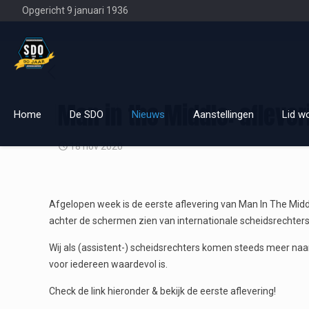
Opgericht 9 januari 1936
Man in the Middle: aflever
Home
De SDO
Nieuws
Aanstellingen
Lid w
18 nov 2020
Afgelopen week is de eerste aflevering van Man In The Middle
achter de schermen zien van internationale scheidsrechters
Wij als (assistent-) scheidsrechters komen steeds meer naar 
voor iedereen waardevol is.
Check de link hieronder & bekijk de eerste aflevering!