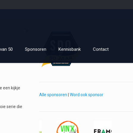
van 50
Sponsoren
Kennisbank
Contact
 een kijkje
Alle sponsoren
|
Word ook sponsor
oie serie die