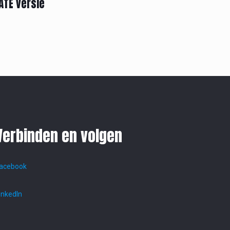
ATE versie
Verbinden en volgen
acebook
inkedIn