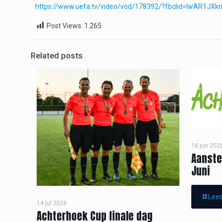
https://www.uefa.tv/video/vod/178392/?fbclid=IwAR
Post Views:
1.265
Related posts
18 jun 202
Aanste
Juni
Lees
14 jul 2026
Achterhoek Cup finale dag