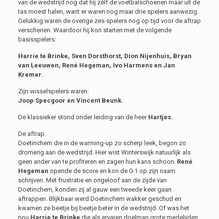
van de wedstrijd nog dat hij zelf de voetbalschoenen maar uit de
tas moest halen, want er waren nog maar drie spelers aanwezig.
Gelukkig waren de overige zes spelers nog op tijd voor de aftrap
verschenen. Waardoor hij kon starten met de volgende
basisspelers:
Harrie te Brinke, Sven Dorsthorst, Dion Nijenhuis, Bryan
van Leeuwen, René Hegeman, Ivo Harmens en Jan
Kremer.
Zijn wisselspelers waren:
Joop Specgoor en Vincent Beunk.
De klassieker stond onder leiding van de heer
Hartjes.
De aftrap.
Doetinchem die in de warming-up zo scherp leek, begon zo
dromerig aan de wedstrijd. Hier wist Winterswijk natuurlijk als
geen ander van te profiteren en zagen hun kans schoon.
René
Hegeman
opende de score en kon de 0-1 op zijn naam
schrijven. Met frustratie en ongeloof aan de zijde van
Doetinchem, konden zij al gauw een tweede keer gaan
aftrappen. Blijkbaar werd Doetinchem wakker geschud en
kwamen ze beetje bij beetje beter in de wedstrijd. Of was het
nou
Harrie te Brinke
die als ervaren doelman grote medelijden