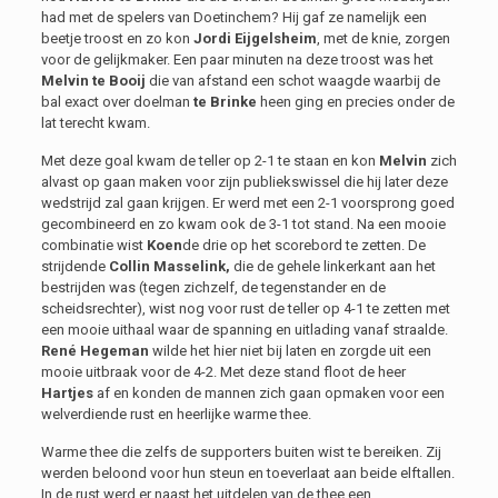
had met de spelers van Doetinchem? Hij gaf ze namelijk een
beetje troost en zo kon
Jordi Eijgelsheim
, met de knie, zorgen
voor de gelijkmaker. Een paar minuten na deze troost was het
Melvin te Booij
die van afstand een schot waagde waarbij de
bal exact over doelman
te Brinke
heen ging en precies onder de
lat terecht kwam.
Met deze goal kwam de teller op 2-1 te staan en kon
Melvin
zich
alvast op gaan maken voor zijn publiekswissel die hij later deze
wedstrijd zal gaan krijgen. Er werd met een 2-1 voorsprong goed
gecombineerd en zo kwam ook de 3-1 tot stand. Na een mooie
combinatie wist
Koen
de drie op het scorebord te zetten. De
strijdende
Collin Masselink,
die de gehele linkerkant aan het
bestrijden was (tegen zichzelf, de tegenstander en de
scheidsrechter), wist nog voor rust de teller op 4-1 te zetten met
een mooie uithaal waar de spanning en uitlading vanaf straalde.
René Hegeman
wilde het hier niet bij laten en zorgde uit een
mooie uitbraak voor de 4-2. Met deze stand floot de heer
Hartjes
af en konden de mannen zich gaan opmaken voor een
welverdiende rust en heerlijke warme thee.
Warme thee die zelfs de supporters buiten wist te bereiken. Zij
werden beloond voor hun steun en toeverlaat aan beide elftallen.
In de rust werd er naast het uitdelen van de thee een