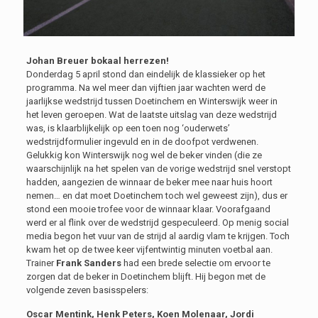
Johan Breuer bokaal herrezen!
Donderdag 5 april stond dan eindelijk de klassieker op het
programma. Na wel meer dan vijftien jaar wachten werd de
jaarlijkse wedstrijd tussen Doetinchem en Winterswijk weer in
het leven geroepen. Wat de laatste uitslag van deze wedstrijd
was, is klaarblijkelijk op een toen nog ‘ouderwets’
wedstrijdformulier ingevuld en in de doofpot verdwenen.
Gelukkig kon Winterswijk nog wel de beker vinden (die ze
waarschijnlijk na het spelen van de vorige wedstrijd snel verstopt
hadden, aangezien de winnaar de beker mee naar huis hoort
nemen… en dat moet Doetinchem toch wel geweest zijn), dus er
stond een mooie trofee voor de winnaar klaar. Voorafgaand
werd er al flink over de wedstrijd gespeculeerd. Op menig social
media begon het vuur van de strijd al aardig vlam te krijgen. Toch
kwam het op de twee keer vijfentwintig minuten voetbal aan.
Trainer
Frank Sanders
had een brede selectie om ervoor te
zorgen dat de beker in Doetinchem blijft. Hij begon met de
volgende zeven basisspelers:
Oscar Mentink, Henk Peters, Koen Molenaar, Jordi