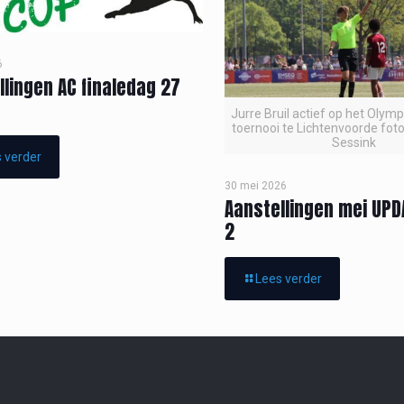
6
llingen AC finaledag 27
Jurre Bruil actief op het Olym
toernooi te Lichtenvoorde foto
Sessink
 verder
30 mei 2026
Aanstellingen mei UPD
2
Lees verder