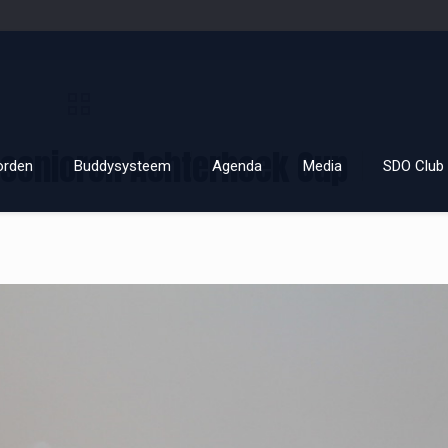
e senioren Achterhoek Cup
orden
Buddysysteem
Agenda
Media
SDO Club 