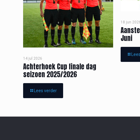
18 jun 202
Aanste
Juni
Lees
14 jul 2026
Achterhoek Cup finale dag
seizoen 2025/2026
Lees verder