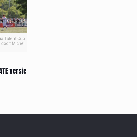
pia Talent Cup
 door: Michel
ATE versie