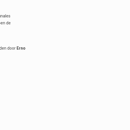
inales
ben de
orden door
Erno