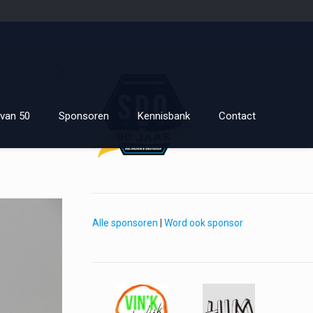
van 50
Sponsoren
Kennisbank
Contact
Alle sponsoren
|
Word ook sponsor