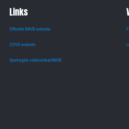
Links
Officiële KNVB website
F
COVS website
L
Spelregels veldvoetbal KNVB