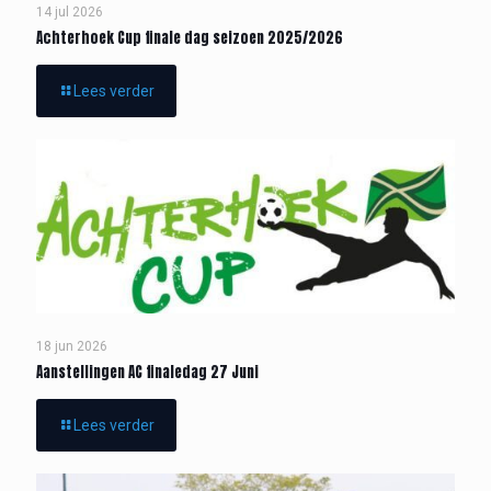
14 jul 2026
Achterhoek Cup finale dag seizoen 2025/2026
Lees verder
18 jun 2026
Aanstellingen AC finaledag 27 Juni
Lees verder