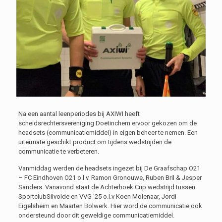
Na een aantal leenperiodes bij AXIWI heeft
scheidsrechtersvereniging Doetinchem ervoor gekozen om de
headsets (communicatiemiddel) in eigen beheer te nemen. Een
uitermate geschikt product om tijdens wedstrijden de
communicatie te verbeteren.
Vanmiddag werden de headsets ingezet bij De Graafschap O21
– FC Eindhoven O21 o.l.v. Ramon Gronouwe, Ruben Bril & Jesper
Sanders. Vanavond staat de Achterhoek Cup wedstrijd tussen
SportclubSilvolde en VVG ’25 o.l.v Koen Molenaar, Jordi
Eigelsheim en Maarten Bolwerk. Hier word de communicatie ook
ondersteund door dit geweldige communicatiemiddel.