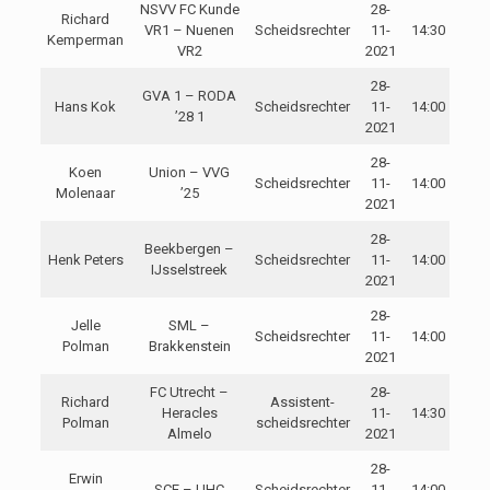
NSVV FC Kunde
28-
Richard
VR1 – Nuenen
Scheidsrechter
11-
14:30
Kemperman
VR2
2021
28-
GVA 1 – RODA
Hans Kok
Scheidsrechter
11-
14:00
’28 1
2021
28-
Koen
Union – VVG
Scheidsrechter
11-
14:00
Molenaar
’25
2021
28-
Beekbergen –
Henk Peters
Scheidsrechter
11-
14:00
IJsselstreek
2021
28-
Jelle
SML –
Scheidsrechter
11-
14:00
Polman
Brakkenstein
2021
FC Utrecht –
28-
Richard
Assistent-
Heracles
11-
14:30
Polman
scheidsrechter
Almelo
2021
28-
Erwin
SCE – UHC
Scheidsrechter
11-
14:00