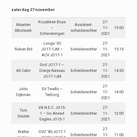
zaterdag 27 november
Kozakken Boys
27-
Maarten
Assistent-
–
11-
15:00
BBolwerk
scheidsrechter
Scheveningen
2021
Longa ’30
27-
Ruben Bril
JO17-1JM –
Scheidsrechter
11-
15:15
ACV JO17-1
2021
Grol JO17-1 –
27-
Ali Cakir
Oranje Nassau
Scheidsrechter
11-
14:30
JO17-1JM
2021
27-
John
SV Twello –
Scheidsrechter
11-
14:00
Dijkman
Terborg
2021
VA N.E.C. JO15-
27-
Tom
1 – Go Ahead
Scheidsrechter
11-
12:00
Giezen
Eagles JO15-1
2021
27-
Walter
OVC ’85 JO17-1
Scheidsrechter
11-
11:00