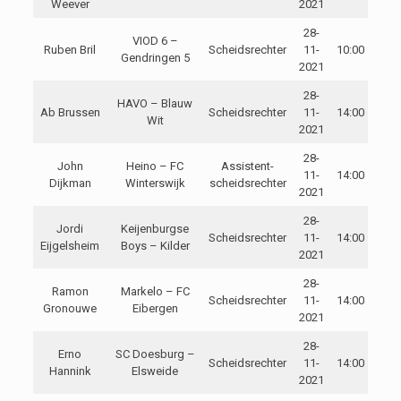
Weever
2021
28-
VIOD 6 –
Ruben Bril
Scheidsrechter
11-
10:00
Gendringen 5
2021
28-
HAVO – Blauw
Ab Brussen
Scheidsrechter
11-
14:00
Wit
2021
28-
John
Heino – FC
Assistent-
11-
14:00
Dijkman
Winterswijk
scheidsrechter
2021
28-
Jordi
Keijenburgse
Scheidsrechter
11-
14:00
Eijgelsheim
Boys – Kilder
2021
28-
Ramon
Markelo – FC
Scheidsrechter
11-
14:00
Gronouwe
Eibergen
2021
28-
Erno
SC Doesburg –
Scheidsrechter
11-
14:00
Hannink
Elsweide
2021