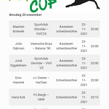
dinsdag 23 november
Sportclub
23-
Maarten
Assistent-
Silvolde –
11-
20:00
Bolwerk
scheidsrechter
VVG’25
2021
23-
John
Veensche Boys
Assistent-
11-
20:00
Dijkman
– Batavia ’90
scheidsrechter
2021
Sportclub
23-
Jordi
Assistent-
Silvolde – VVG
11-
20:00
Eijgelsheim
scheidsrechter
’25
2021
23-
Erno
v.v. Dieren –
Scheidsrechter
11-
20:00
Hannink
Harfsen
2021
23-
FC Bergh –
Hans Kok
Scheidsrechter
11-
20:15
OBW
2021