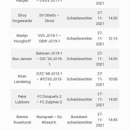
Hartjes
– DVOV JO17-1
2021
27-
Elroy
SV Otterlo –
Scheidsrechter
11-
14:30
Hogeweide
Stroe
2021
27-
Martijn
VVO JO19-1 –
Scheidsrechter
11-
12:15
Hooghoff
OBW JO19-1
2021
Bataven JO19-1
27-
Bas Jansen
– DIO ’30 JO19-
Scheidsrechter
11-
14:30
1
2021
DZC ’68 JO13-1
27-
Kiran
– ATC’65 JO13-
Scheidsrechter
11-
10:00
Lendering
1
2021
27-
Peter
FC Dinxperlo 2
Scheidsrechter
11-
14:30
Lubbers
– FC Zutphen 2
2021
27-
Bennie
Nunspeet – Go
Assistent-
11-
14:45
Roenhorst
Ahead K.
scheidsrechter
2021