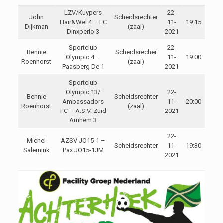
LZV/Kuypers
22-
John
Scheidsrechter
Hair&Wel 4 – FC
11-
19:15
Dijkman
(zaal)
Dinxperlo 3
2021
Sportclub
22-
Bennie
Scheidsrecher
Olympic 4 –
11-
19:00
Roenhorst
(zaal)
Paasberg De 1
2021
Sportclub
Olympic 13/
22-
Bennie
Scheidsrechter
Ambassadors
11-
20:00
Roenhorst
(zaal)
FC – A.S.V. Zuid
2021
Arnhem 3
22-
Michel
AZSV JO15-1 –
Scheidsrechter
11-
19:30
Salemink
Pax JO15-1JM
2021