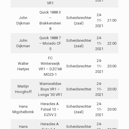
2021
VR1
Quick 1888 3
24-
John
–
Scheidsrechter
11-
21:00
Dijkman
Brakkenstein
(zaal)
2021
8
Quick 1888 7
24-
John
Scheidsrechter
– Morado CF
11-
22:00
Dijkman
(zaal)
5
2021
FC
24-
Walter
Winterswijk
Scheidsrechter
11-
20:00
Hartjes
VR1 – DZC’68
2021
MO23-1
Warnsveldse
24-
Martijn
Boys VR1 –
Scheidsrechter
11-
20:00
Hooghoff
Longa ’30 VR1
2021
Heracles A.
24-
Hans
Scheidsrechter
Futsal 13 –
11-
20:00
Migchelbrink
(zaal)
DZVV 2
2021
Heracles A.
24-
Hans
Scheidsrechter