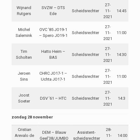
27-
Wijnand
SVZW – DTS
Scheidsrechter
11-
14:45
Rutgers
Ede
2021
27-
Michel
OVC ’85 JO19-1
Scheidsrechter
11-
11:00
Salemink
– Spero JO19-1
2021
27-
Tim
Hatto Heim –
Scheidsrechter
11-
14:30
Scholten
BAS
2021
27-
Jeroen
CHRC JO17-1 –
Scheidsrechter
11-
11:00
Sins
Uchta JO17-1
2021
27-
Joost
DSV ’61 – HTC
Scheidsrechter
11-
14:3
Soeter
2021
zondag 28 november
Cristian
28-
DEM – Blauw
Assistent-
Arevalo de
11-
14:00
Geel’38/JUMBO
scheidsrechter