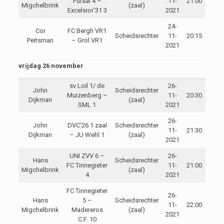
Futsal 4 –
11-
21:00
Migchelbrink
(zaal)
Excelsior’31 3
2021
24-
Cor
FC Bergh VR1
Scheidsrechter
11-
20:15
Peitsman
– Grol VR1
2021
vrijdag 26 november
sv Loil 1/ de
26-
John
Scheidsrechter
Muizenberg –
11-
20:30
Dijkman
(zaal)
SML 1
2021
26-
John
DVC’26 1 zaal
Scheidsrechter
11-
21:30
Dijkman
– JU Wehl 1
(zaal)
2021
UNI ZVV 6 –
26-
Hans
Scheidsrechter
FC Tinnegieter
11-
21:00
Migchelbrink
(zaal)
4
2021
FC Tinnegieter
26-
Hans
5 –
Scheidsrechter
11-
22:00
Migchelbrink
Madereros
(zaal)
2021
C.F. 10