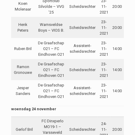
Sportclub
23-
Koen
Silvolde – VVG
Scheidsrechter
11-
20:00
Molenaar
’25
2021
23-
Henk
Warnsveldse
Scheidsrechter
11-
20:00
Peters
Boys – VIOS B.
2021
De Graafschap
23-
Assistent-
Ruben Bril
O21 – FC
11-
14:00
scheidsrechter
Eindhoven O21
2021
De Graafschap
23-
Ramon
O21 – FC
Scheidsrechter
11-
14:00
Gronouwe
Eindhoven O21
2021
De Graafschap
23-
Jesper
Assistent-
O21 – FC
11-
14:00
Sanders
scheidsrechter
Eindhoven O21
2021
woensdag 24 november
FC Dinxperlo
24-
MO19-1 –
Gerlof Bril
Scheidsrechter
11-
20:00
Varsseveld