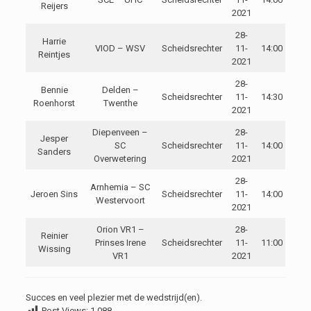
Reijers
2021
28-
Harrie
VIOD – WSV
Scheidsrechter
11-
14:00
Reintjes
2021
28-
Bennie
Delden –
Scheidsrechter
11-
14:30
Roenhorst
Twenthe
2021
Diepenveen –
28-
Jesper
SC
Scheidsrechter
11-
14:00
Sanders
Overwetering
2021
28-
Arnhemia – SC
Jeroen Sins
Scheidsrechter
11-
14:00
Westervoort
2021
Orion VR1 –
28-
Reinier
Prinses Irene
Scheidsrechter
11-
11:00
Wissing
VR1
2021
Succes en veel plezier met de wedstrijd(en).
Post Views:
1.088