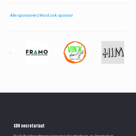
Alle sponsoren
|
Word ook sponsor
SDO secretariaat