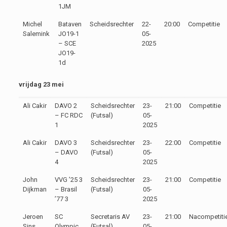
1JM
Michel
Bataven
Scheidsrechter
22-
20:00
Competitie
Salemink
JO19-1
05-
– SCE
2025
JO19-
1d
vrijdag 23 mei
Ali Cakir
DAVO 2
Scheidsrechter
23-
21:00
Competitie
– FC RDC
(Futsal)
05-
1
2025
Ali Cakir
DAVO 3
Scheidsrechter
23-
22:00
Competitie
– DAVO
(Futsal)
05-
4
2025
John
VVG ’25 3
Scheidsrechter
23-
21:00
Competitie
Dijkman
– Brasil
(Futsal)
05-
’77 3
2025
Jeroen
SC
Secretaris AV
23-
21:00
Nacompetiti
Sins
Olympic
(Futsal)
05-