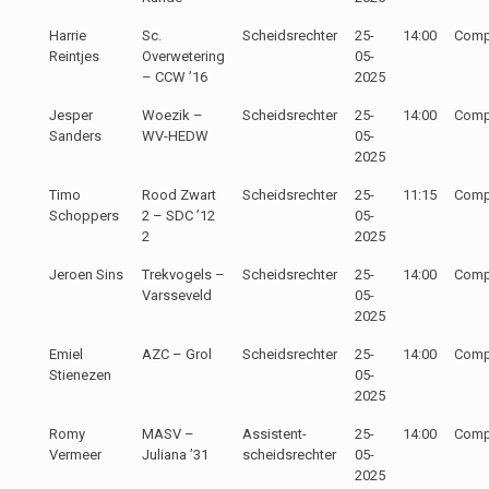
Harrie
Sc.
Scheidsrechter
25-
14:00
Compe
Reintjes
Overwetering
05-
– CCW ’16
2025
Jesper
Woezik –
Scheidsrechter
25-
14:00
Compe
Sanders
WV-HEDW
05-
2025
Timo
Rood Zwart
Scheidsrechter
25-
11:15
Compe
Schoppers
2 – SDC ’12
05-
2
2025
Jeroen Sins
Trekvogels –
Scheidsrechter
25-
14:00
Compe
Varsseveld
05-
2025
Emiel
AZC – Grol
Scheidsrechter
25-
14:00
Compe
Stienezen
05-
2025
Romy
MASV –
Assistent-
25-
14:00
Compe
Vermeer
Juliana ’31
scheidsrechter
05-
2025