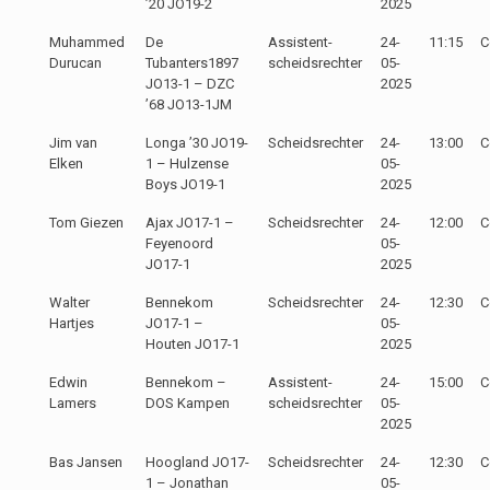
’20 JO19-2
2025
Muhammed
De
Assistent-
24-
11:15
C
Durucan
Tubanters1897
scheidsrechter
05-
JO13-1 – DZC
2025
’68 JO13-1JM
Jim van
Longa ’30 JO19-
Scheidsrechter
24-
13:00
C
Elken
1 – Hulzense
05-
Boys JO19-1
2025
Tom Giezen
Ajax JO17-1 –
Scheidsrechter
24-
12:00
C
Feyenoord
05-
JO17-1
2025
Walter
Bennekom
Scheidsrechter
24-
12:30
C
Hartjes
JO17-1 –
05-
Houten JO17-1
2025
Edwin
Bennekom –
Assistent-
24-
15:00
C
Lamers
DOS Kampen
scheidsrechter
05-
2025
Bas Jansen
Hoogland JO17-
Scheidsrechter
24-
12:30
C
1 – Jonathan
05-