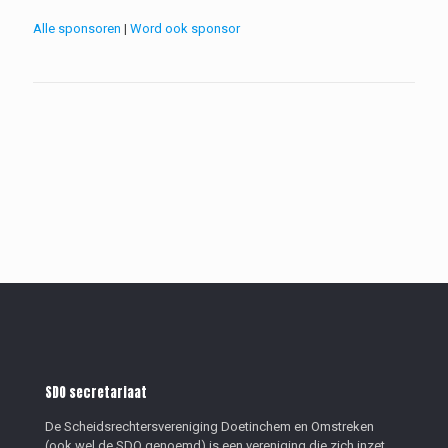
Alle sponsoren
|
Word ook sponsor
SDO secretariaat
De Scheidsrechtersvereniging Doetinchem en Omstreken
(ook wel de SDO genoemd) is een vereniging die zich inzet