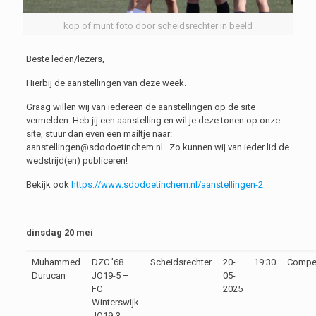
kop of munt foto door scheidsrechter in beeld
Beste leden/lezers,
Hierbij de aanstellingen van deze week.
Graag willen wij van iedereen de aanstellingen op de site
vermelden. Heb jij een aanstelling en wil je deze tonen op onze
site, stuur dan even een mailtje naar:
aanstellingen@sdodoetinchem.nl . Zo kunnen wij van ieder lid de
wedstrijd(en) publiceren!
Bekijk ook
https://www.sdodoetinchem.nl/aanstellingen-2
dinsdag 20 mei
Muhammed
DZC ’68
Scheidsrechter
20-
19:30
Compet
Durucan
JO19-5 –
05-
FC
2025
Winterswijk
JO19-3