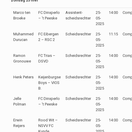
zondag 25 mei
Marco ten
FC Dinxperlo
Assistent-
25-
14:00
Compe
Broeke
– ’t Peeske
scheidsrechter
05-
2025
Muhammed
FC Eibergen
Scheidsrechter
25-
11:15
Compe
Durucan
2 – RSC 2
05-
2025
Ramon
FC Trias –
Scheidsrechter
25-
14:00
Compe
Gronouwe
DSVD
05-
2025
Henk Peters
Keijenburgse
Scheidsrechter
25-
14:00
Compe
Boys – VIOS
05-
B.
2025
Jelle
FC Dinxperlo
Scheidsrechter
25-
14:00
Compe
Polman
– ’t Peeske
05-
2025
Erwin
Rood Wit –
Scheidsrechter
25-
14:00
Compe
Reijers
NSVV FC
05-
Kunde
2025