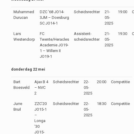
Muhammed
DZC ’68 JO14-
Scheidsrechter
21-
19:00
C
Durucan
3JM – Doesburg
05-
SC JO14-1
2025
Lars
FC
Assistent-
21-
19:30
C
Westendorp
Twente/Heracles
scheidsrechter
05-
Academie JO19-
2025
1 – Willem II
JO19-1
donderdag 22 mei
Bart
Ajax B 4
Scheidsrechter
22-
20:00
Competitie
Boesveld
– NVC
05-
2
2025
Jurre
ZZC’20
Scheidsrechter
22-
18:30
Competitie
Bruil
JO15-1
05-
–
2025
Longa
’30
JO15-