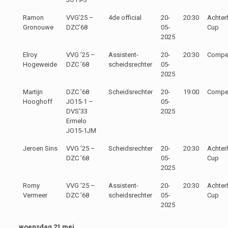
Ramon
VVG’25 –
4de official
20-
20:30
Achter
Gronouwe
DZC’68
05-
Cup
2025
Elroy
VVG ’25 –
Assistent-
20-
20:30
Compet
Hogeweide
DZC ’68
scheidsrechter
05-
2025
Martijn
DZC ’68
Scheidsrechter
20-
19:00
Compet
Hooghoff
JO15-1 –
05-
DVS’33
2025
Ermelo
JO15-1JM
Jeroen Sins
VVG ’25 –
Scheidsrechter
20-
20:30
Achter
DZC ’68
05-
Cup
2025
Romy
VVG ’25 –
Assistent-
20-
20:30
Achter
Vermeer
DZC ’68
scheidsrechter
05-
Cup
2025
woensdag 21 mei