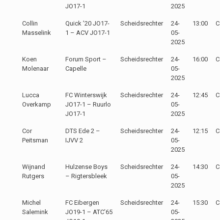
JO17-1
2025
Collin
Quick ’20 JO17-
Scheidsrechter
24-
13:00
C
Masselink
1 – ACV JO17-1
05-
2025
Koen
Forum Sport –
Scheidsrechter
24-
16:00
C
Molenaar
Capelle
05-
2025
Lucca
FC Winterswijk
Scheidsrechter
24-
12:45
C
Overkamp
JO17-1 – Ruurlo
05-
JO17-1
2025
Cor
DTS Ede 2 –
Scheidsrechter
24-
12:15
C
Peitsman
IJVV 2
05-
2025
Wijnand
Hulzense Boys
Scheidsrechter
24-
14:30
C
Rutgers
– Rigtersbleek
05-
2025
Michel
FC Eibergen
Scheidsrechter
24-
15:30
C
Salemink
JO19-1 – ATC’65
05-