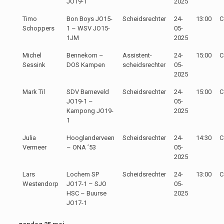
JO19-1
2025
Timo
Bon Boys JO15-
Scheidsrechter
24-
13:00
C
Schoppers
1 – WSV JO15-
05-
1JM
2025
Michel
Bennekom –
Assistent-
24-
15:00
C
Sessink
DOS Kampen
scheidsrechter
05-
2025
Mark Til
SDV Barneveld
Scheidsrechter
24-
15:00
C
JO19-1 –
05-
Kampong JO19-
2025
1
Julia
Hooglanderveen
Scheidsrechter
24-
14:30
C
Vermeer
– ONA ’53
05-
2025
Lars
Lochem SP
Scheidsrechter
24-
13:00
C
Westendorp
JO17-1 – SJO
05-
HSC – Buurse
2025
JO17-1