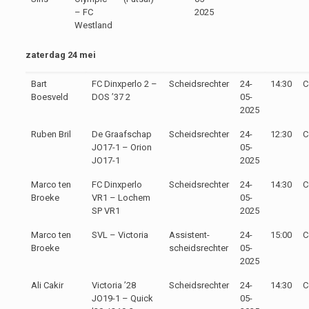
– FC
2025
Westland
zaterdag 24 mei
Bart
FC Dinxperlo 2 –
Scheidsrechter
24-
14:30
C
Boesveld
DOS ’37 2
05-
2025
Ruben Bril
De Graafschap
Scheidsrechter
24-
12:30
C
JO17-1 – Orion
05-
JO17-1
2025
Marco ten
FC Dinxperlo
Scheidsrechter
24-
14:30
C
Broeke
VR1 – Lochem
05-
SP VR1
2025
Marco ten
SVL – Victoria
Assistent-
24-
15:00
C
Broeke
scheidsrechter
05-
2025
Ali Cakir
Victoria ’28
Scheidsrechter
24-
14:30
C
JO19-1 – Quick
05-