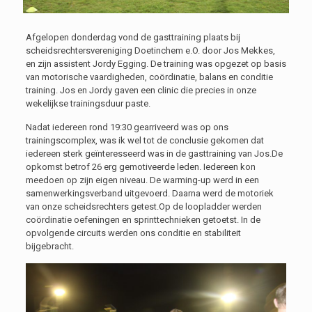
Afgelopen donderdag vond de gasttraining plaats bij
scheidsrechtersvereniging Doetinchem e.O. door Jos Mekkes,
en zijn assistent Jordy Egging. De training was opgezet op basis
van motorische vaardigheden, coördinatie, balans en conditie
training. Jos en Jordy gaven een clinic die precies in onze
wekelijkse trainingsduur paste.
Nadat iedereen rond 19:30 gearriveerd was op ons
trainingscomplex, was ik wel tot de conclusie gekomen dat
iedereen sterk geïnteresseerd was in de gasttraining van Jos.De
opkomst betrof 26 erg gemotiveerde leden. Iedereen kon
meedoen op zijn eigen niveau. De warming-up werd in een
samenwerkingsverband uitgevoerd. Daarna werd de motoriek
van onze scheidsrechters getest.Op de loopladder werden
coördinatie oefeningen en sprinttechnieken getoetst. In de
opvolgende circuits werden ons conditie en stabiliteit
bijgebracht.