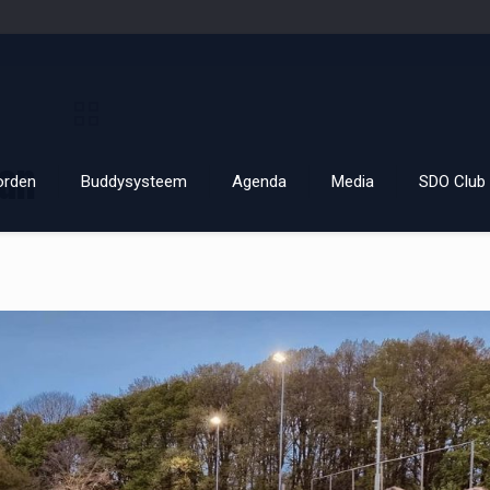
man
orden
Buddysysteem
Agenda
Media
SDO Club 