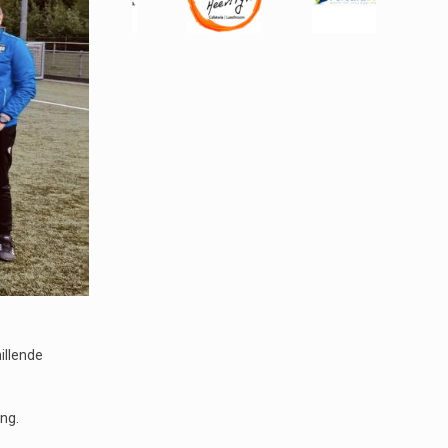
illende
.
ing.