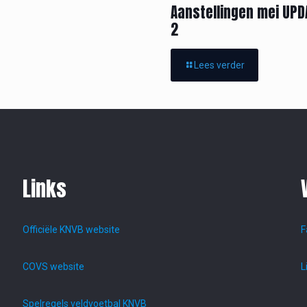
Aanstellingen mei UPD
2
Lees verder
Links
Officiële KNVB website
F
COVS website
L
Spelregels veldvoetbal KNVB