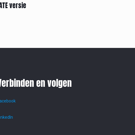
ATE versie
Verbinden en volgen
acebook
inkedIn