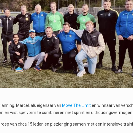
lanning. Marcel, als eigenaar van
Move The Limit
en winnaar van versch
ainen en wist spelvorm te combineren met sprint en uithoudingsvermogen
groep van circa 15 leden en plezier ging samen met een intensieve train