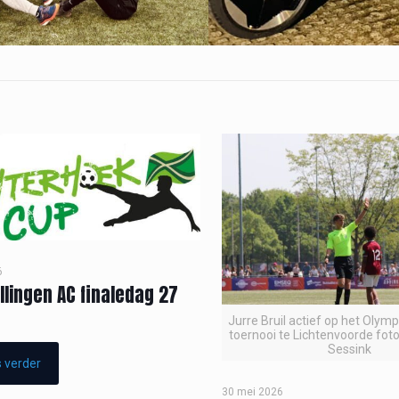
6
llingen AC finaledag 27
Jurre Bruil actief op het Olym
toernooi te Lichtenvoorde foto
Sessink
 verder
30 mei 2026