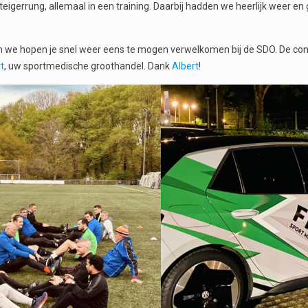
steigerrung,
allemaal in een training. Daarbij hadden we heerlijk weer en
 en we hopen je snel weer eens te mogen verwelkomen bij de SDO. De co
t
, uw sportmedische groothandel. Dank
Albert
!