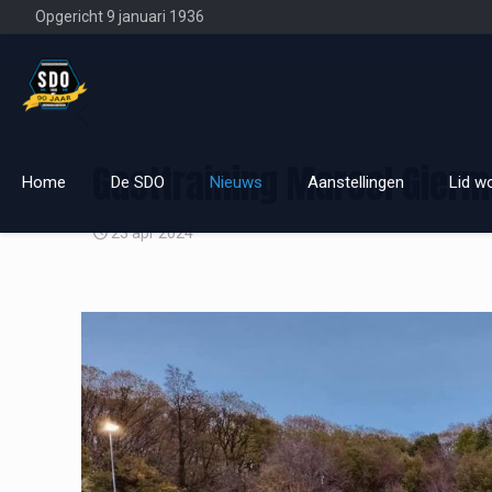
Opgericht 9 januari 1936
Gasttraining Marcel Gier
Home
De SDO
Nieuws
Aanstellingen
Lid w
23 apr 2024