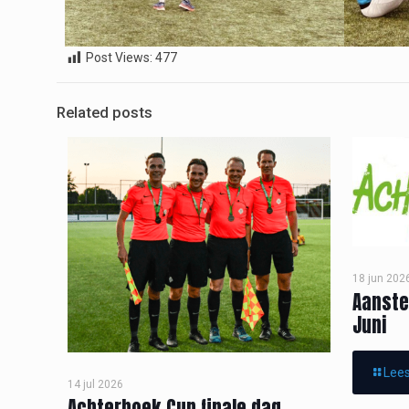
Post Views:
477
Related posts
18 jun 202
Aanste
Juni
Lees
14 jul 2026
Achterhoek Cup finale dag